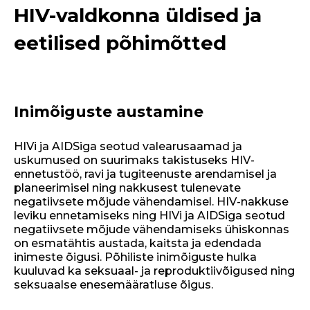
HIV-valdkonna üldised ja
eetilised põhimõtted
Inimõiguste austamine
HIVi ja AIDSiga seotud valearusaamad ja
uskumused on suurimaks takistuseks HIV-
ennetustöö, ravi ja tugiteenuste arendamisel ja
planeerimisel ning nakkusest tulenevate
negatiivsete mõjude vähendamisel. HIV-nakkuse
leviku ennetamiseks ning HIVi ja AIDSiga seotud
negatiivsete mõjude vähendamiseks ühiskonnas
on esmatähtis austada, kaitsta ja edendada
inimeste õigusi. Põhiliste inimõiguste hulka
kuuluvad ka seksuaal- ja reproduktiivõigused ning
seksuaalse enesemääratluse õigus.