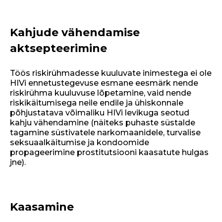
Kahjude vähendamise
aktsepteerimine
Töös riskirühmadesse kuuluvate inimestega ei ole
HIVi ennetustegevuse esmane eesmärk nende
riskirühma kuuluvuse lõpetamine, vaid nende
riskikäitumisega neile endile ja ühiskonnale
põhjustatava võimaliku HIVi levikuga seotud
kahju vähendamine (näiteks puhaste süstalde
tagamine süstivatele narkomaanidele, turvalise
seksuaalkäitumise ja kondoomide
propageerimine prostitutsiooni kaasatute hulgas
jne).
Kaasamine