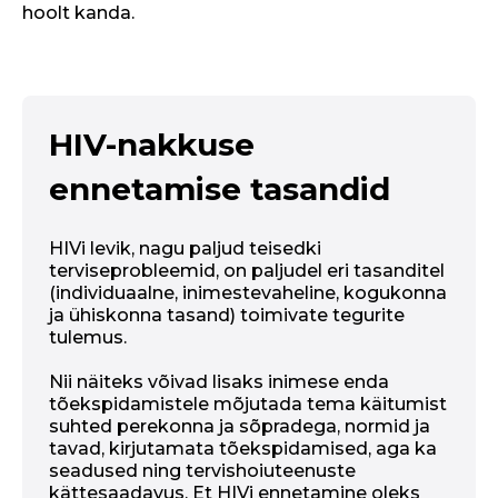
hoolt kanda.
HIV-nakkuse
ennetamise tasandid
HIVi levik, nagu paljud teisedki
terviseprobleemid, on paljudel eri tasanditel
(individuaalne, inimestevaheline, kogukonna
ja ühiskonna tasand) toimivate tegurite
tulemus.
Nii näiteks võivad lisaks inimese enda
tõekspidamistele mõjutada tema käitumist
suhted perekonna ja sõpradega, normid ja
tavad, kirjutamata tõekspidamised, aga ka
seadused ning tervishoiuteenuste
kättesaadavus. Et HIVi ennetamine oleks