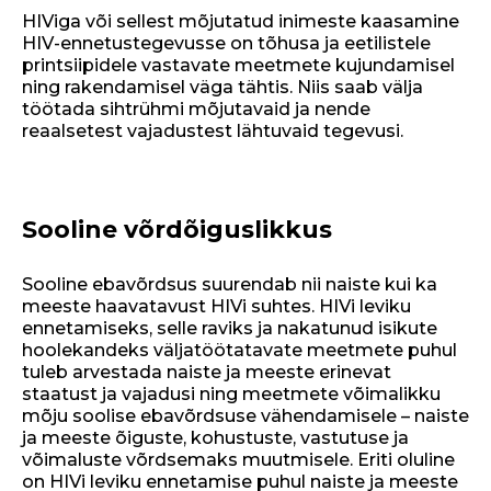
HIViga või sellest mõjutatud inimeste kaasamine
HIV-ennetustegevusse on tõhusa ja eetilistele
printsiipidele vastavate meetmete kujundamisel
ning rakendamisel väga tähtis. Niis saab välja
töötada sihtrühmi mõjutavaid ja nende
reaalsetest vajadustest lähtuvaid tegevusi.
Sooline võrdõiguslikkus
Sooline ebavõrdsus suurendab nii naiste kui ka
meeste haavatavust HIVi suhtes. HIVi leviku
ennetamiseks, selle raviks ja nakatunud isikute
hoolekandeks väljatöötatavate meetmete puhul
tuleb arvestada naiste ja meeste erinevat
staatust ja vajadusi ning meetmete võimalikku
mõju soolise ebavõrdsuse vähendamisele – naiste
ja meeste õiguste, kohustuste, vastutuse ja
võimaluste võrdsemaks muutmisele. Eriti oluline
on HIVi leviku ennetamise puhul naiste ja meeste