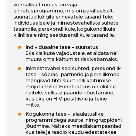
võimalikult mõjus, on vaja
ennetusprogramme, mis on paralleelselt
suunatud kõigile erinevatele tasanditele:
individuaalsele ja inimestevaheliste suhete
tasandile, perekondlikule, kogukondlikule,
kliinilisele ning seadusandlikule tasandile.
Individuaalne tase – suunatus
üksikisikute vajadustele, et aidata neil
muuta oma käitumist riskivabamaks.
Inimestevahelised suhted, perekondlik
tase – sõbrad, partnerid ja pereliikmed
mängivad tihti suurt rolli käitumise
mõjutamisel. Ennetustöös on oluline
näiteks selliste paaride nõustamine,
kus üks on HIV-positiivne ja teine
mitte.
Kogukonna tase – laiaulatuslike
programmidega suurte inimgruppideni
jõudmine. Näiteks meediakampaaniad,
kus tele ja raadio kaudu edastatakse