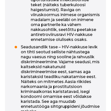
teket (näiteks tuberkuloosi
haigestumist). Raviga on
viiruskoormus inimese organismis
madalam ja seeläbi on inimene
oma partnerile ka vähem
nakkusohtlik, seetõttu peetakse
antiretroviirusravi HIV-nakkuse
ennetamise oluliseks osaks.
Seadusandlik tase – HIV-nakkuse levik
on tihti seotud selliste nähtustega
nagu vaesus ning sooline ja rahvuslik
diskrimineerimine. Vajame seadusi, mis
kaitseksid nakatunuid
diskrimineerimise eest, samas aga
karistaksid teadliku nakatamise eest.
Näiteks on mitmetes Aasia riikides
narkomaania ja prostitutsioon
kriminaalkorras karistatavad, isegi
kondoomi omamise eest võidakse
karistada. See aga muudab
ennetustööga sihtgruppideni jõudmise