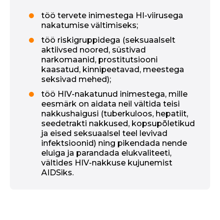
töö tervete inimestega HI-viirusega
nakatumise vältimiseks;
töö riskigruppidega (seksuaalselt
aktiivsed noored, süstivad
narkomaanid, prostitutsiooni
kaasatud, kinnipeetavad, meestega
seksivad mehed);
töö HIV-nakatunud inimestega, mille
eesmärk on aidata neil vältida teisi
nakkushaigusi (tuberkuloos, hepatiit,
seedetrakti nakkused, kopsupõletikud
ja
eised seksuaalsel teel levivad
infektsioonid
) ning pikendada nende
eluiga ja parandada elukvaliteeti,
vältides HIV-nakkuse kujunemist
AIDSiks.