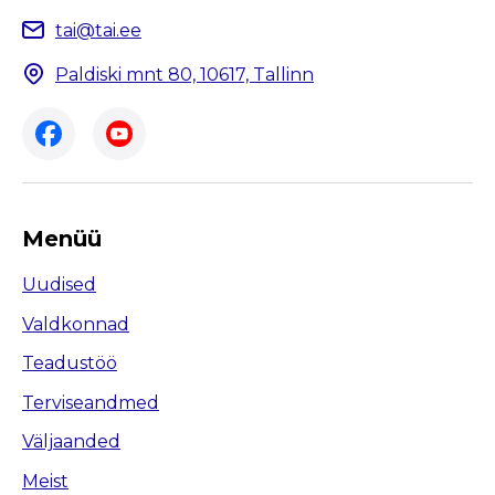
tai@tai.ee
Paldiski mnt 80, 10617, Tallinn
Menüü
Uudised
Valdkonnad
Teadustöö
Terviseandmed
Väljaanded
Meist