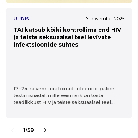
UUDIS
17. november 2025
TAI kutsub kõiki kontrollima end HIV
ja teiste seksuaalsel teel levivate
infektsioonide suhtes
17.–24. novembrini toimub üleeuroopaline
testimisnädal, mille eesmärk on tõsta
teadlikkust HIV ja teiste seksuaalsel teel
levivate infektsioonide (STLI) testimise
tähtsusest ning meelde tuletada, et testimine
on loomulik osa vastutustundlikust ja
hoolivast seksuaalkäitumisest.
1/59