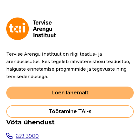
Tervise Arengu Instituut on riigi teadus- ja
arendusasutus, kes tegeleb rahvatervishoiu teadustöö,
haiguste ennetamise programmide ja tegevuste ning
tervisedendusega.
Loen lähemalt
Töötamine TAI-s
Võta ühendust
659 3900