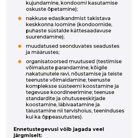
kujundamine, kondoomi kasutamise
oskuste õpetamine);
nakkuse edasikandmist takistava
keskkonna loomine (kondoomide,
puhaste süstalde kättesaadavuse
suurendamine);
muudatused seonduvates seadustes
ja määrustes;
organisatoorsed muutused (testimise
võimaluste parandamine; kõigile
nakatunutele ravi, nõustamise ja teiste
teenuste võimaldamine; teenuste
kompleksse süsteemi koostamine ja
tegevuse koordineerimine; teenuse
standardite ja ohutuseeskirjade
koostamine, läbivaatamine ja
täiustamine nii tervishoius, teeninduses
kui ka õppeasutustes).
Ennetustegevusi võib jagada veel
järgmiselt: