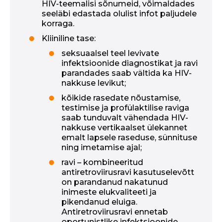
HIV-teemalisi sõnumeid, võimaldades
seeläbi edastada olulist infot paljudele
korraga.
Kliiniline tase:
seksuaalsel teel levivate
infektsioonide diagnostikat ja ravi
parandades saab vältida ka HIV-
nakkuse levikut;
kõikide rasedate nõustamise,
testimise ja profülaktilise raviga
saab tunduvalt vähendada HIV-
nakkuse vertikaalset ülekannet
emalt lapsele raseduse, sünnituse
ning imetamise ajal;
ravi – kombineeritud
antiretroviirusravi kasutuselevõtt
on parandanud nakatunud
inimeste elukvaliteeti ja
pikendanud eluiga.
Antiretroviirusravi ennetab
oportunistlike infektsioonide