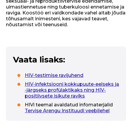
seksuaal- ja reproduktiivtervise edendamise,
uimastiennetuse ning tuberkuloosi ennetamise ja
raviga. Koostöö eri valdkondade vahel aitab jõuda
tõhusamalt inimesteni, kes vajavad teavet,
nõustamist või teenuseid.
Vaata lisaks:
HIV-testimise ravijuhend
HIV-infektsiooni kokkupuute-eelseks ja
-järgseks profülaktikaks ning HIV-
positiivsete isikute raviks
HIVi teemal avaldatud infomaterjalid
Tervise Arengu Instituudi veebilehel