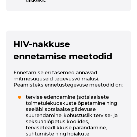
raskeks.
HIV-nakkuse
ennetamise meetodid
Ennetamise eri tasemed annavad
mitmesuguseid tegevusvõimalusi.
Peamisteks ennetustegevuse meetodid on:
tervise edendamine (sotsiaalsete
toimetulekuoskuste õpetamine ning
seeläbi sotsiaalse pädevuse
suurendamine, kohustuslik tervise- ja
seksuaalõpetus koolides,
terviseteadlikkuse parandamine,
suhtumiste ning hoiakute