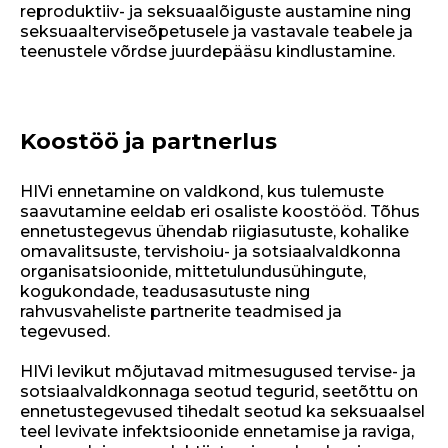
reproduktiiv- ja seksuaalõiguste austamine ning
seksuaalterviseõpetusele ja vastavale teabele ja
teenustele võrdse juurdepääsu kindlustamine.
Koostöö ja partnerlus
HIVi ennetamine on valdkond, kus tulemuste
saavutamine eeldab eri osaliste koostööd. Tõhus
ennetustegevus ühendab riigiasutuste, kohalike
omavalitsuste, tervishoiu- ja sotsiaalvaldkonna
organisatsioonide, mittetulundusühingute,
kogukondade, teadusasutuste ning
rahvusvaheliste partnerite teadmised ja
tegevused.
HIVi levikut mõjutavad mitmesugused tervise- ja
sotsiaalvaldkonnaga seotud tegurid, seetõttu on
ennetustegevused tihedalt seotud ka seksuaalsel
teel levivate infektsioonide ennetamise ja raviga,