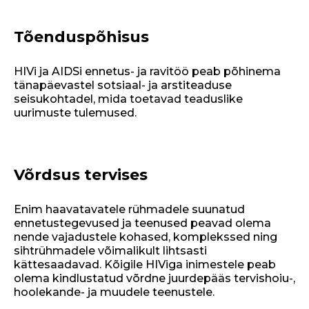
Tõenduspõhisus
HIVi ja AIDSi ennetus- ja ravitöö peab põhinema
tänapäevastel sotsiaal- ja arstiteaduse
seisukohtadel, mida toetavad teaduslike
uurimuste tulemused.
Võrdsus tervises
Enim haavatavatele rühmadele suunatud
ennetustegevused ja teenused peavad olema
nende vajadustele kohased, komplekssed ning
sihtrühmadele võimalikult lihtsasti
kättesaadavad. Kõigile HIViga inimestele peab
olema kindlustatud võrdne juurdepääs tervishoiu-,
hoolekande- ja muudele teenustele.