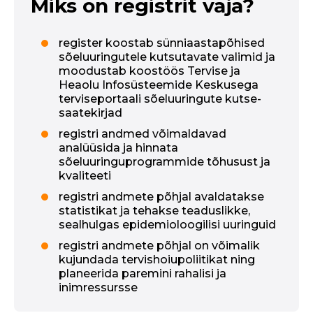
Miks on registrit vaja?
register koostab sünniaastapõhised
sõeluuringutele kutsutavate valimid ja
moodustab koostöös Tervise ja
Heaolu Infosüsteemide Keskusega
terviseportaali sõeluuringute kutse-
saatekirjad
registri andmed võimaldavad
analüüsida ja hinnata
sõeluuringuprogrammide tõhusust ja
kvaliteeti
registri andmete põhjal avaldatakse
statistikat ja tehakse teaduslikke,
sealhulgas epidemioloogilisi uuringuid
registri andmete põhjal on võimalik
kujundada tervishoiupoliitikat ning
planeerida paremini rahalisi ja
inimressursse