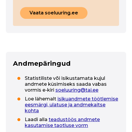
Vaata soeluuring.ee
Andmepäringud
Statistiliste või isikustamata kujul
andmete küsimiseks saada vabas
vormis e-kiri
soeluuring@tai.ee
Loe lähemalt
isikuandmete töötlemise
eesmärgi, ulatuse ja andmekaitse
kohta
Laadi alla
teadustöös andmete
kasutamise taotluse vorm