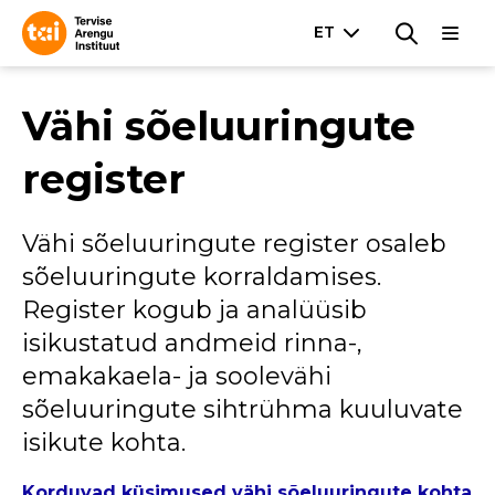
Vähi sõeluuringute
register
Vähi sõeluuringute register osaleb
sõeluuringute korraldamises.
Register kogub ja analüüsib
isikustatud andmeid rinna-,
emakakaela- ja soolevähi
sõeluuringute sihtrühma kuuluvate
isikute kohta.
Korduvad küsimused vähi sõeluuringute kohta