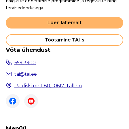
haiguste ennetamise programmide ja tegevuste ning
tervisedendusega.
Loen lähemalt
Töötamine TAI-s
Võta ühendust
659 3900
tai@tai.ee
Paldiski mnt 80, 10617, Tallinn
Menüü