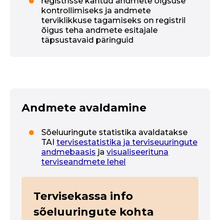
registrisse kantud andmete õigsuse
kontrollimiseks ja andmete
terviklikkuse tagamiseks on registril
õigus teha andmete esitajale
täpsustavaid päringuid
Andmete avaldamine
Sõeluuringute statistika avaldatakse
TAI
tervisestatistika ja terviseuuringute
andmebaasis
ja
visualiseerituna
terviseandmete lehel
Tervisekassa info
sõeluuringute kohta