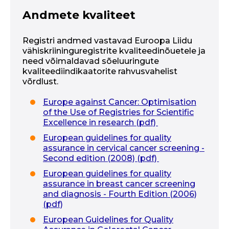
Andmete kvaliteet
Registri andmed vastavad Euroopa Liidu
vähiskriininguregistrite kvaliteedinõuetele ja
need võimaldavad sõeluuringute
kvaliteediindikaatorite rahvusvahelist
võrdlust.
Europe against Cancer: Optimisation
of the Use of Registries for Scientific
Excellence in research (pdf)
European guidelines for quality
assurance in cervical cancer screening -
Second edition (2008) (pdf)
European guidelines for quality
assurance in breast cancer screening
and diagnosis - Fourth Edition (2006)
(pdf)
European Guidelines for Quality