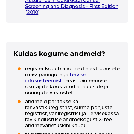
Assurance in Colorectal Cancer
Screening and Diagnosis - First Edition
(2010)
Kuidas kogume andmeid?
register kogub andmeid elektroonsete
masspäringutega
tervise
infosüsteemist
tervishoiuteenuse
osutajate koostatud analüüside ja
uuringute vastustelt
andmeid päritakse ka
rahvastikuregistrist, surma põhjuste
registrist, vähiregistrist ja Tervisekassa
ravikindlustuse andmekogust X-tee
andmevahetuskihi kaudu