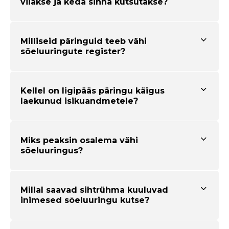
viiakse ja keda sinna kutsutakse?
Milliseid päringuid teeb vähi
sõeluuringute register?
Kellel on ligipääs päringu käigus
laekunud isikuandmetele?
Miks peaksin osalema vähi
sõeluuringus?
Millal saavad sihtrühma kuuluvad
inimesed sõeluuringu kutse?