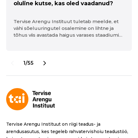
oluline kutse, kas oled vaadanud?
Tervise Arengu Instituut tuletab meelde, et
vähi sõeluuringutel osalemine on lihtne ja
tõhus viis avastada haigus varases staadiumis
või ennetada selle teket. 2026. aastal on
tasuta sõeluuringutele kutsutud üle 225 000
inimese, kellest pea 30% on sõeluuringul juba
käinud.
1/55
Tervise Arengu Instituut on riigi teadus- ja
arendusasutus, kes tegeleb rahvatervishoiu teadustöö,