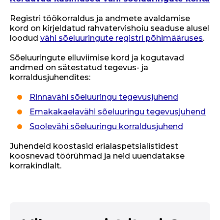
Registri töökorraldus ja andmete avaldamise
kord on kirjeldatud rahvatervishoiu seaduse alusel
loodud
vähi sõeluuringute registri põhimääruses
.
Sõeluuringute elluviimise kord ja kogutavad
andmed on sätestatud tegevus- ja
korraldusjuhendites:
Rinnavähi sõeluuringu tegevusjuhend
Emakakaelavähi sõeluuringu tegevusjuhend
Soolevähi sõeluuringu korraldusjuhend
Juhendeid koostasid erialaspetsialistidest
koosnevad töörühmad ja neid uuendatakse
korrakindlalt.