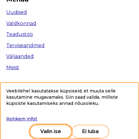
Uudised
Valdkonnad
Teadustöö
Terviseandmed
Väljaanded
Meist
Veebilehel kasutatakse küpsiseid, et muuta selle
kasutamine mugavamaks. Siin saad valida, milliste
Ligipääsetavus
küpsiste kasutamiseks annad nõusoleku
.
Privaatsuspoliitika
Sisukaart
Rohkem infot
Copyright © 2025 Tervise Arengu Instituut www.tai.ee.
Kõik õigused kaitstud.
Valin ise
Ei luba