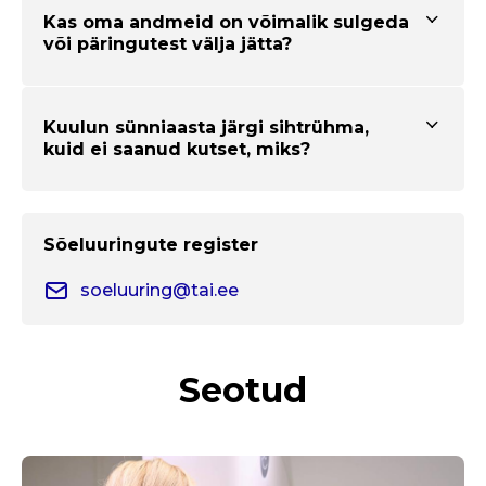
Kas oma andmeid on võimalik sulgeda
või päringutest välja jätta?
Kuulun sünniaasta järgi sihtrühma,
kuid ei saanud kutset, miks?
Sõeluuringute register
soeluuring@tai.ee
Seotud