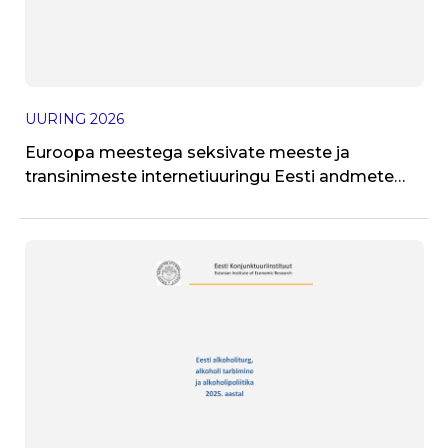
UURING
2026
J
Euroopa meestega seksivate meeste ja
T
transinimeste internetiuuringu Eesti andmete
kokkuvõte 2024