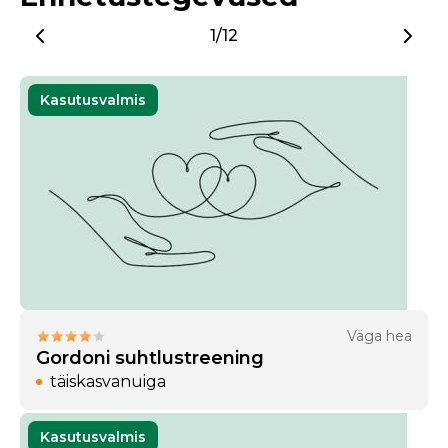
1/12
Kasutusvalmis
Väga hea
Gordoni suhtlustreening
täiskasvanuiga
Kasutusvalmis