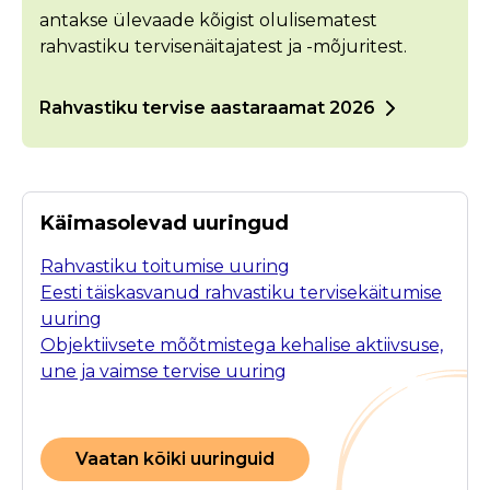
antakse ülevaade kõigist olulisematest
rahvastiku tervisenäitajatest ja -mõjuritest.
Rahvastiku tervise aastaraamat 2026
Käimasolevad uuringud
Rahvastiku toitumise uuring
Eesti täiskasvanud rahvastiku tervisekäitumise
uuring
Objektiivsete mõõtmistega kehalise aktiivsuse,
une ja vaimse tervise uuring
Vaatan kõiki uuringuid