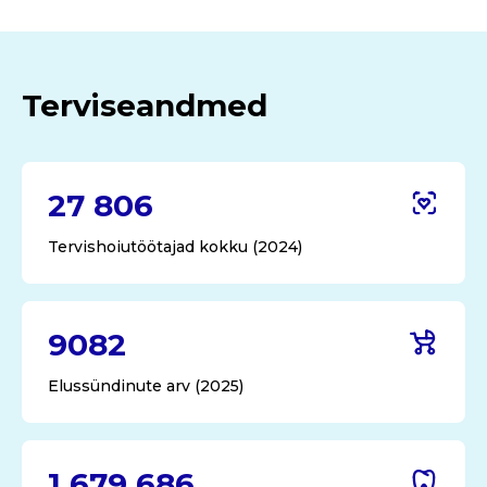
Terviseandmed
27 806
Tervishoiutöötajad kokku (2024)
9082
Elussündinute arv (2025)
1 679 686