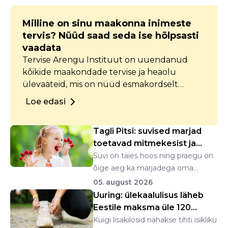
Milline on sinu maakonna inimeste
tervis? Nüüd saad seda ise hõlpsasti
vaadata
Tervise Arengu Instituut on uuendanud
kõikide maakondade tervise ja heaolu
ülevaateid, mis on nüüd esmakordselt
kättesaadavad interaktiivsete
Loe edasi
andmelaudadena. Iga maakonna ülevaates
on koondatud andmed piirkonna tervise ja
Tagli Pitsi: suvised marjad
heaolu kohta, alates demograafiast kuni
toetavad mitmekesist ja
turvalisuseni.
tasakaalustat...
Suvi on täies hoos ning praegu on
õige aeg ka marjadega oma
organismi talitlusel...
05. august 2026
Uuring: ülekaalulisus läheb
Eestile maksma üle 120
miljoni euro a...
Kuigi lisakilosid nähakse tihti isikliku