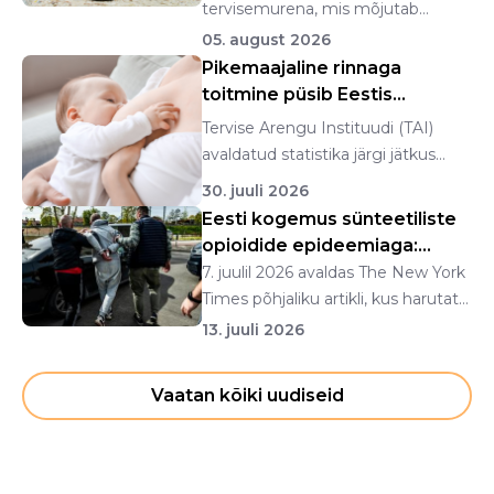
tervisemurena, mis mõjutab
eeskätt inim...
05. august 2026
Pikemaajaline rinnaga
toitmine püsib Eestis
stabiilsena
Tervise Arengu Instituudi (TAI)
avaldatud statistika järgi jätkus
rinnapiimatoid...
30. juuli 2026
Eesti kogemus sünteetiliste
opioidide epideemiaga:
fentanüülist n...
7. juulil 2026 avaldas The New York
Times põhjaliku artikli, kus harutati
lahti ...
13. juuli 2026
Vaatan kõiki uudiseid