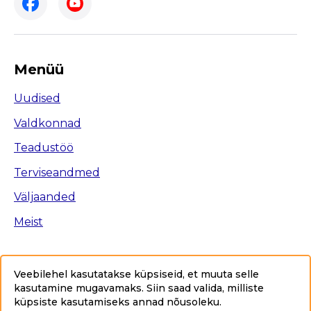
Menüü
Uudised
Valdkonnad
Teadustöö
Terviseandmed
Väljaanded
Meist
Veebilehel kasutatakse küpsiseid, et muuta selle
kasutamine mugavamaks. Siin saad valida, milliste
Ligipääsetavus
küpsiste kasutamiseks annad nõusoleku
.