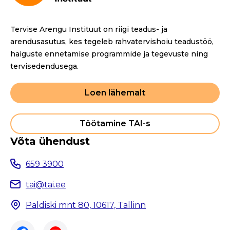
Tervise Arengu Instituut on riigi teadus- ja
arendusasutus, kes tegeleb rahvatervishoiu teadustöö,
haiguste ennetamise programmide ja tegevuste ning
tervisedendusega.
Loen lähemalt
Töötamine TAI-s
Võta ühendust
659 3900
tai@tai.ee
Paldiski mnt 80, 10617, Tallinn