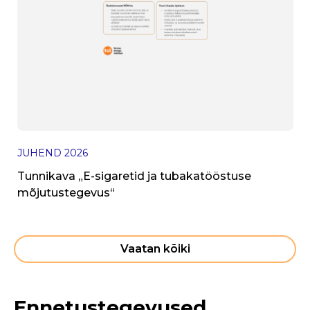
I
V
JUHEND
2026
h
Tunnikava „E-sigaretid ja tubakatööstuse
mõjutustegevus“
Vaatan kõiki
Ennetustegevused