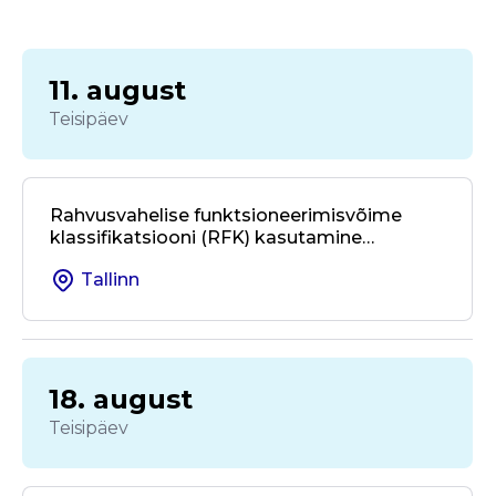
11. august
Teisipäev
Rahvusvahelise funktsioneerimisvõime
klassifikatsiooni (RFK) kasutamine
kohalikus omavalitsuses ja valdkondade
Tallinn
üleses koostöös
18. august
Teisipäev