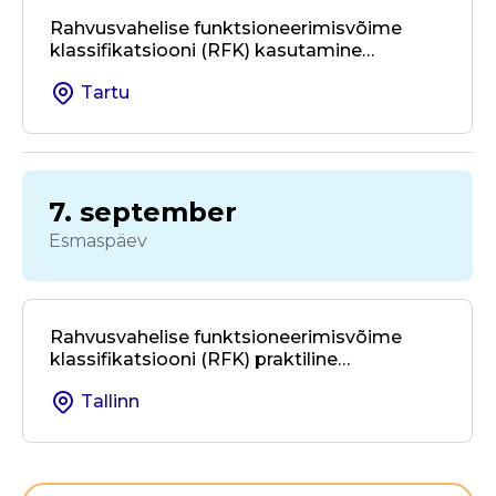
Rahvusvahelise funktsioneerimisvõime
klassifikatsiooni (RFK) kasutamine
kohalikus omavalitsuses ja valdkondade
Tartu
üleses koostöös
7. september
Esmaspäev
Rahvusvahelise funktsioneerimisvõime
klassifikatsiooni (RFK) praktiline
kasutamine taastusravis ja
Tallinn
rehabilitatsioonis