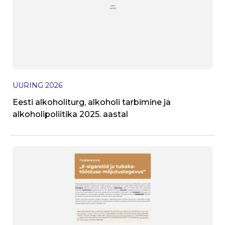
J
UURING
2026
T
Eesti alkoholiturg, alkoholi tarbimine ja
alkoholipoliitika 2025. aastal