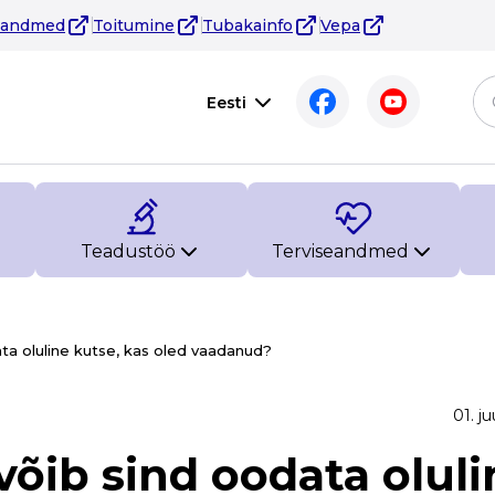
eandmed
Toitumine
Tubakainfo
Vepa
Eesti
Teadustöö
Terviseandmed
ata oluline kutse, kas oled vaadanud?
01. ju
võib sind oodata oluli