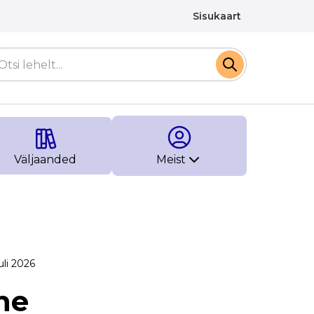
Sisukaart
Väljaanded
Meist
uli 2026
ne