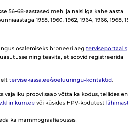
se 56–68-aastased mehi ja naisi iga kahe aasta
 sünniaastaga 1958, 1960, 1962, 1964, 1966, 1968, 
ringus osalemiseks broneeri aeg
terviseportaalis
iuasutusse ning teavita, et soovid registreerida
helt
tervisekassa.ee/soeluuringu-kontaktid
.
vajaliku proovi saab võtta ka kodus, tellides e
.kliinikum.ee
või küsides HPV-kodutest
lähimas
aleda ka mammograafiabussis.