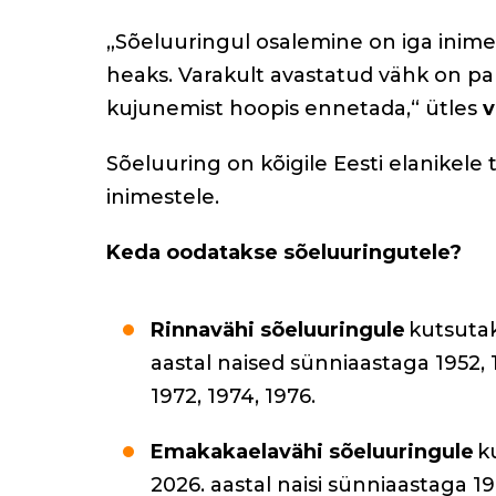
k
„Sõeluuringul osalemine on iga inime
heaks. Varakult avastatud vähk on par
kujunemist hoopis ennetada,“ ütles
v
Sõeluuring on kõigile Eesti elanikele 
inimestele.
Keda oodatakse sõeluuringutele?
Rinnavähi sõeluuringule
kutsutak
aastal naised sünniaastaga 1952, 19
1972, 1974, 1976.
Emakakaelavähi sõeluuringule
ku
2026. aastal naisi sünniaastaga 196