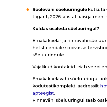
Soolevähi sõeluuringule
kutsutak
tagant, 2026. aastal naisi ja mehi
Kuidas osaleda sõeluuringul?
Emakakaela- ja rinnavähi sõeluu
helista endale sobivasse tervisho
sõeluuringule.
Vajalikud kontaktid leiab veebile
Emakakaelavähi sõeluuringu jaoks 
kodutestikomplekti aadressilt
hpv
apteegist
.
Rinnavähi sõeluuringul saab os