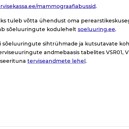
ervisekassa.ee/mammograafiabussid
.
eks tuleb võtta ühendust oma perearstikeskuse
iab sõeluuringute kodulehelt
soeluuring.ee
.
hi sõeluuringute sihtrühmade ja kutsutavate ko
 terviseuuringute andmebaasis tabelites VSR01, 
liseerituna
terviseandmete lehel
.