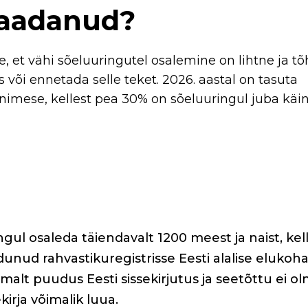
vaadanud?
, et vähi sõeluuringutel osalemine on lihtne ja t
 või ennetada selle teket. 2026. aastal on tasuta
nimese, kellest pea 30% on sõeluuringul juba käi
gul osaleda täiendavalt 1200 meest ja naist, kel
unud rahvastikuregistrisse Eesti alalise elukoha
malt puudus Eesti sissekirjutus ja seetõttu ei o
kirja võimalik luua.