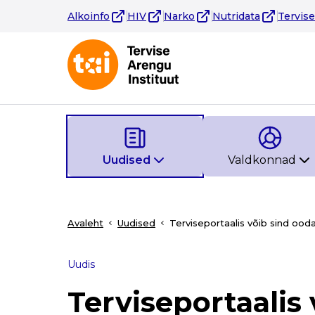
Alkoinfo
HIV
Narko
Nutridata
Tervis
Uudised
Valdkonnad
Avaleht
Uudised
Terviseportaalis võib sind ood
Uudis
Terviseportaalis 