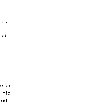
õhus
nud.
lel on
 info.
lnud