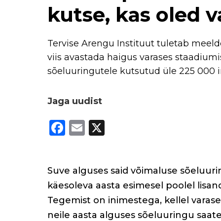
kutse, kas oled 
Tervise Arengu Instituut tuletab meelde
viis avastada haigus varases staadiumis
sõeluuringutele kutsutud üle 225 000 i
Jaga uudist
F
E
X
a
m
c
ai
e
l
Suve alguses said võimaluse sõeluurin
b
käesoleva aasta esimesel poolel lisand
Tegemist on inimestega, kellel varase
o
neile aasta alguses sõeluuringu saate
o