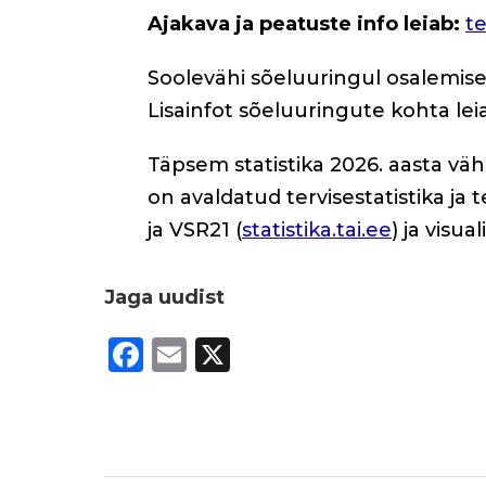
Ajakava ja peatuste info leiab:
t
Soolevähi sõeluuringul osalemis
Lisainfot sõeluuringute kohta le
Täpsem statistika 2026. aasta vä
on avaldatud tervisestatistika ja
ja VSR21 (
statistika.tai.ee
) ja visua
Jaga uudist
F
E
X
a
m
c
ai
e
l