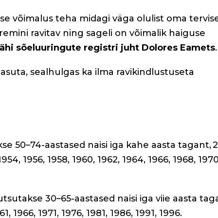
se võimalus teha midagi väga olulist oma tervis
emini ravitav ning sageli on võimalik haiguse
ähi sõeluuringute registri juht Dolores Eamets
tasuta, sealhulgas ka ilma ravikindlustuseta
se 50–74-aastased naisi iga kahe aasta tagant, 
54, 1956, 1958, 1960, 1962, 1964, 1966, 1968, 1970
tsutakse 30–65-aastased naisi iga viie aasta tag
1, 1966, 1971, 1976, 1981, 1986, 1991, 1996.