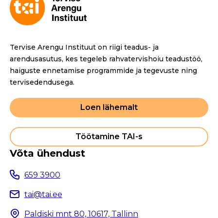
Tervise Arengu Instituut on riigi teadus- ja
arendusasutus, kes tegeleb rahvatervishoiu teadustöö,
haiguste ennetamise programmide ja tegevuste ning
tervisedendusega.
Loen lähemalt
Töötamine TAI-s
Võta ühendust
659 3900
tai@tai.ee
Paldiski mnt 80, 10617, Tallinn