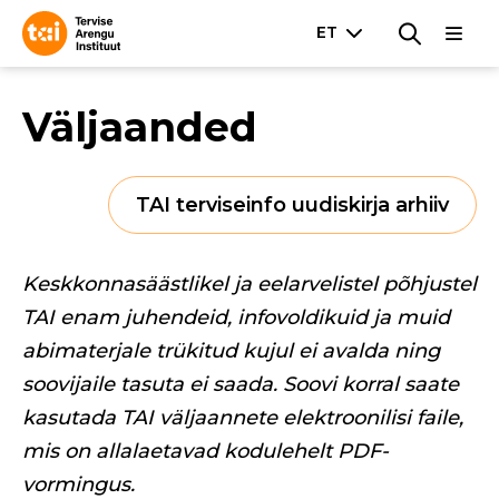
Väljaanded
TAI terviseinfo uudiskirja arhiiv
Keskkonnasäästlikel ja eelarvelistel põhjustel
TAI enam juhendeid, infovoldikuid ja muid
abimaterjale trükitud kujul ei avalda ning
soovijaile tasuta ei saada. Soovi korral saate
kasutada TAI väljaannete elektroonilisi faile,
mis on allalaetavad kodulehelt PDF-
vormingus.