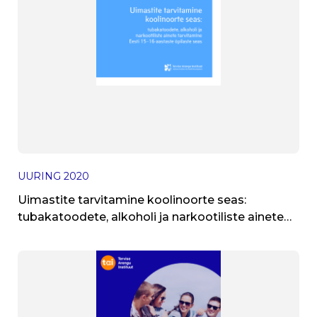
UURING
2020
Uimastite tarvitamine koolinoorte seas:
tubakatoodete, alkoholi ja narkootiliste ainete
tarvitamine Eesti 15–16-aastaste õpilaste seas