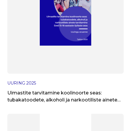
UURING
2025
Uimastite tarvitamine koolinoorte seas:
tubakatoodete, alkoholi ja narkootiliste ainete
tarvitamine Eesti 15–16-aastaste õpilaste seas