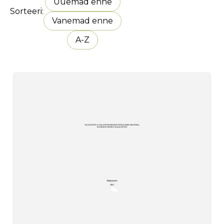
Uuemad enne
Sorteeri
Vanemad enne
A-Z