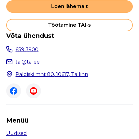
Loen lähemalt
Töötamine TAI-s
Võta ühendust
659 3900
tai@tai.ee
Paldiski mnt 80, 10617, Tallinn
Menüü
Uudised