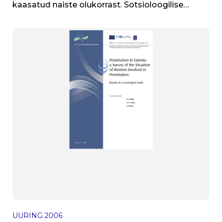
kaasatud naiste olukorrast. Sotsioloogilise
uurimuse materjalid
UURING
2006