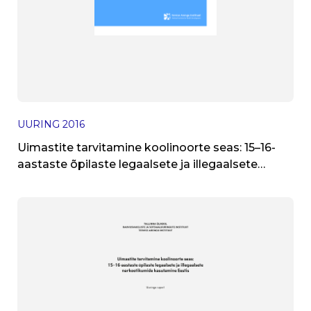
UURING
2016
Uimastite tarvitamine koolinoorte seas: 15–16-
aastaste õpilaste legaalsete ja illegaalsete
narkootikumide kasutamine Eestis. Uuringu
raport