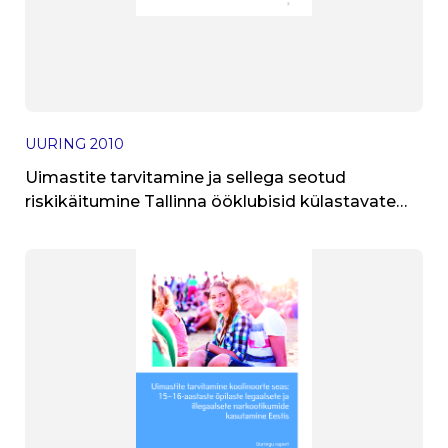
UURING
2010
Uimastite tarvitamine ja sellega seotud
riskikäitumine Tallinna ööklubisid külastavate
noorte hulgas