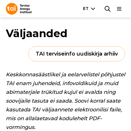
Väljaanded
TAI terviseinfo uudiskirja arhiiv
Keskkonnasäästlikel ja eelarvelistel põhjustel
TAI enam juhendeid, infovoldikuid ja muid
abimaterjale trükitud kujul ei avalda ning
soovijaile tasuta ei saada. Soovi korral saate
kasutada TAI väljaannete elektroonilisi faile,
mis on allalaetavad kodulehelt PDF-
vormingus.