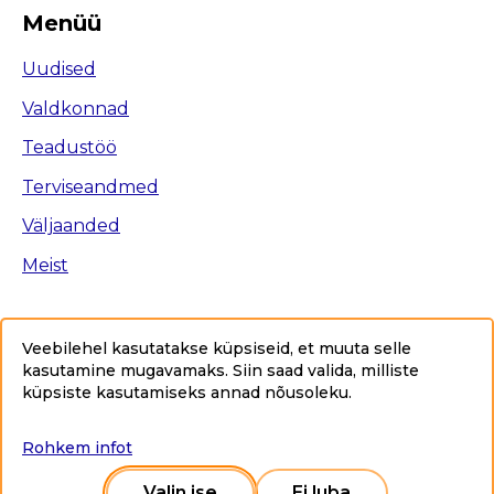
Menüü
Uudised
Valdkonnad
Teadustöö
Terviseandmed
Väljaanded
Meist
Veebilehel kasutatakse küpsiseid, et muuta selle
kasutamine mugavamaks. Siin saad valida, milliste
Ligipääsetavus
küpsiste kasutamiseks annad nõusoleku
.
Privaatsuspoliitika
Sisukaart
Rohkem infot
Copyright © 2025 Tervise Arengu Instituut www.tai.ee.
Kõik õigused kaitstud.
Valin ise
Ei luba