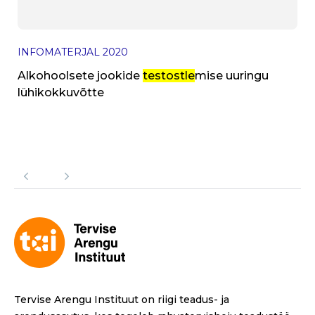
INFOMATERJAL
2020
Alkohoolsete jookide
testostle
mise uuringu
lühikokkuvõtte
Tervise Arengu Instituut on riigi teadus- ja