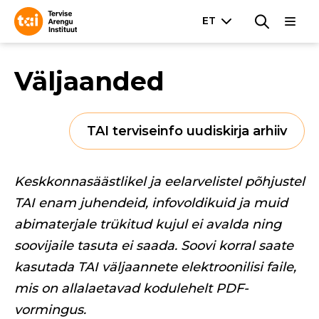
Väljaanded
TAI terviseinfo uudiskirja arhiiv
Keskkonnasäästlikel ja eelarvelistel põhjustel
TAI enam juhendeid, infovoldikuid ja muid
abimaterjale trükitud kujul ei avalda ning
soovijaile tasuta ei saada. Soovi korral saate
kasutada TAI väljaannete elektroonilisi faile,
mis on allalaetavad kodulehelt PDF-
vormingus.