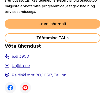
arendusasutus, kes tegeleb rahvatervishoiu teadustöö,
haiguste ennetamise programmide ja tegevuste ning
tervisedendusega.
Loen lähemalt
Töötamine TAI-s
Võta ühendust
659 3900
tai@tai.ee
Paldiski mnt 80, 10617, Tallinn