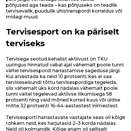
põhjused aga teada – kas põhjuseks on teadlik
tervisevalik, puudulik ühistranspordi korraldus või
midagi muud.
Tervisesport on ka päriselt
terviseks
Tervisega seotud kehalist aktiivust on TKU
uuringus hinnatud vabal ajal vähemalt poole tunni
vältel tervisespordi harrastamise sageduse järgi.
Kui arvestada ka neid 10 protsenti, kes ei saa
terviseseisundi tõttu tervisespordiga tegeleda,
siis vähemalt üks kord nädalas vähemalt poole
tunni vältel tegelevad aktiivse liikumisega 58
protsenti ning vaid mõned korrad kuus või üldse
mitte 32 protsenti 16–64-aastastest inimestest.
Tervisesporti harrastavate vastajate seas oli kõige
rohkem neid, kes harjutasid 2–3 korda nädalas.
Neid oli kolmandik. Kõige enam oli selliselt