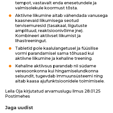
tempot, vastavalt enda enesetundele ja
valmisolekule koormust tõsta.
Aktiivne liikumine aitab vähendada vanusega
kaasnevaid liikumisega seotud
tervisemuresid (tasakaal, liigutuste
amplituud, reaktsioonivõime jne).
Kombineeri aktiivset liikumist ja
lihastreeningut.
Tabletid pole kaalulangetusel ja füüsilise
vormi parandamisel sama tõhusad kui
aktiivne liikumine ja kehaline treening.
Kehaline aktiivsus parandab nii südame
veresoonkonna kui hingamiselundkonna
seisundit, tugevdab immuunsüsteemi ning
aitab kaasa ajufunktsioonidele toimimisele.
Leila Oja kirjutatud arvamuslugu ilmus 28.01.25
Postimehes
Jaga uudist