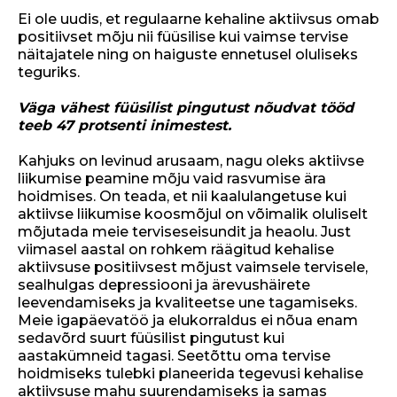
Ei ole uudis, et regulaarne kehaline aktiivsus omab
positiivset mõju nii füüsilise kui vaimse tervise
näitajatele ning on haiguste ennetusel oluliseks
teguriks.
Väga vähest füüsilist pingutust nõudvat tööd
teeb 47 protsenti inimestest.
Kahjuks on levinud arusaam, nagu oleks aktiivse
liikumise peamine mõju vaid rasvumise ära
hoidmises. On teada, et nii kaalulangetuse kui
aktiivse liikumise koosmõjul on võimalik oluliselt
mõjutada meie terviseseisundit ja heaolu. Just
viimasel aastal on rohkem räägitud kehalise
aktiivsuse positiivsest mõjust vaimsele tervisele,
sealhulgas depressiooni ja ärevushäirete
leevendamiseks ja kvaliteetse une tagamiseks.
Meie igapäevatöö ja elukorraldus ei nõua enam
sedavõrd suurt füüsilist pingutust kui
aastakümneid tagasi. Seetõttu oma tervise
hoidmiseks tulebki planeerida tegevusi kehalise
aktiivsuse mahu suurendamiseks ja samas