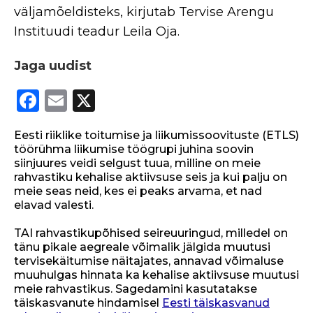
väljamõeldisteks, kirjutab Tervise Arengu
Instituudi teadur Leila Oja.
Jaga uudist
F
E
X
a
m
Eesti riiklike toitumise ja liikumissoovituste (ETLS)
c
ai
töörühma liikumise töögrupi juhina soovin
e
l
siinjuures veidi selgust tuua, milline on meie
rahvastiku kehalise aktiivsuse seis ja kui palju on
b
meie seas neid, kes ei peaks arvama, et nad
o
elavad valesti.
o
TAI rahvastikupõhised seireuuringud, milledel on
tänu pikale aegreale võimalik jälgida muutusi
k
tervisekäitumise näitajates, annavad võimaluse
muuhulgas hinnata ka kehalise aktiivsuse muutusi
meie rahvastikus. Sagedamini kasutatakse
täiskasvanute hindamisel
Eesti täiskasvanud