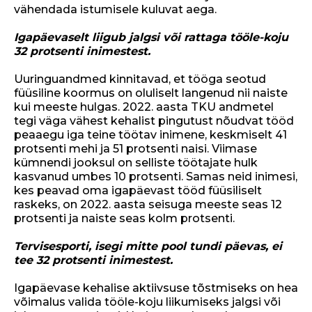
vähendada istumisele kuluvat aega.
Igapäevaselt liigub jalgsi või rattaga tööle-koju
32 protsenti inimestest.
Uuringuandmed kinnitavad, et tööga seotud
füüsiline koormus on oluliselt langenud nii naiste
kui meeste hulgas. 2022. aasta TKU andmetel
tegi väga vähest kehalist pingutust nõudvat tööd
peaaegu iga teine töötav inimene, keskmiselt 41
protsenti mehi ja 51 protsenti naisi. Viimase
kümnendi jooksul on selliste töötajate hulk
kasvanud umbes 10 protsenti. Samas neid inimesi,
kes peavad oma igapäevast tööd füüsiliselt
raskeks, on 2022. aasta seisuga meeste seas 12
protsenti ja naiste seas kolm protsenti.
Tervisesporti, isegi mitte pool tundi päevas, ei
tee 32 protsenti inimestest.
Igapäevase kehalise aktiivsuse tõstmiseks on hea
võimalus valida tööle-koju liikumiseks jalgsi või