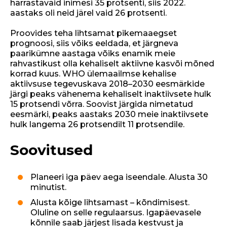
harrastavaid inimesi 35 protsenti, siis 2022.
aastaks oli neid järel vaid 26 protsenti.
Proovides teha lihtsamat pikemaaegset
prognoosi, siis võiks eeldada, et järgneva
paarikümne aastaga võiks enamik meie
rahvastikust olla kehaliselt aktiivne kasvõi mõned
korrad kuus. WHO ülemaailmse kehalise
aktiivsuse tegevuskava 2018–2030 eesmärkide
järgi peaks vähenema kehaliselt inaktiivsete hulk
15 protsendi võrra. Soovist järgida nimetatud
eesmärki, peaks aastaks 2030 meie inaktiivsete
hulk langema 26 protsendilt 11 protsendile.
Soovitused
Planeeri iga päev aega iseendale. Alusta 30
minutist.
Alusta kõige lihtsamast – kõndimisest.
Oluline on selle regulaarsus. Igapäevasele
kõnnile saab järjest lisada kestvust ja