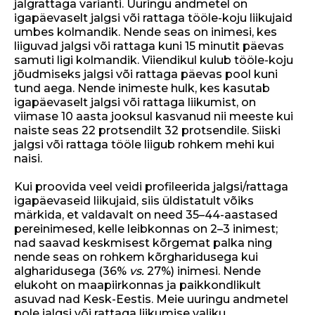
jalgrattaga varianti. Uuringu andmetel on
igapäevaselt jalgsi või rattaga tööle-koju liikujaid
umbes kolmandik. Nende seas on inimesi, kes
liiguvad jalgsi või rattaga kuni 15 minutit päevas
samuti ligi kolmandik. Viiendikul kulub tööle-koju
jõudmiseks jalgsi või rattaga päevas pool kuni
tund aega. Nende inimeste hulk, kes kasutab
igapäevaselt jalgsi või rattaga liikumist, on
viimase 10 aasta jooksul kasvanud nii meeste kui
naiste seas 22 protsendilt 32 protsendile. Siiski
jalgsi või rattaga tööle liigub rohkem mehi kui
naisi.
Kui proovida veel veidi profileerida jalgsi/rattaga
igapäevaseid liikujaid, siis üldistatult võiks
märkida, et valdavalt on need 35–44-aastased
pereinimesed, kelle leibkonnas on 2–3 inimest;
nad saavad keskmisest kõrgemat palka ning
nende seas on rohkem kõrgharidusega kui
algharidusega (36%
vs.
27%) inimesi. Nende
elukoht on maapiirkonnas ja paikkondlikult
asuvad nad Kesk-Eestis. Meie uuringu andmetel
pole jalgsi või rattaga liikumise valiku