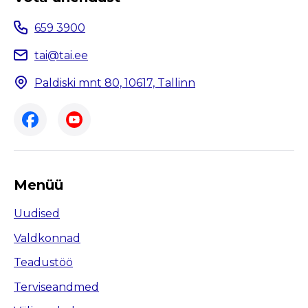
659 3900
tai@tai.ee
Paldiski mnt 80, 10617, Tallinn
Menüü
Uudised
Valdkonnad
Teadustöö
Terviseandmed