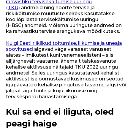
rahvastiku tervisekäitumise uuringu
(TKU)
andmeid ning noorte tervise ja
riskikäitumise muutuste seireks kasutatakse
kooliõpilaste tervisekäitumise uuringu
(HBSC) andmeid. Mõlema uuringute andmed on
ka rahvastiku tervise arengukava mõõdikuteks.
Kuigi Eesti riiklikud toitumise, liikumise ja uneaja
soovitused
algavad väga varasest vanusest
alates – imikutest kuni vanemaealisteni – siis
alljärgnevalt vaatame lähemalt täiskasvanute
kehalise aktiivsuse näitajaid TKU 2022 uuringu
andmetel. Selles uuringus kasutatavad kehalist
aktiivsust iseloomustavad küsimused on seotud
igapäevatöö kehalise pingutuse taseme, jalgsi või
jalgrattaga tööle ja koju liikumise ning
tervisespordi harrastamisega.
Kui sa end ei liiguta, oled
peagi haige