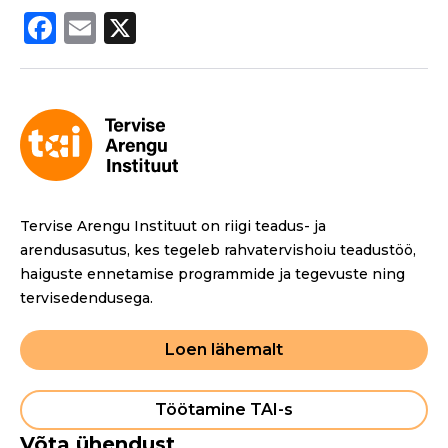
F
E
X
a
m
c
ai
e
l
b
o
o
Tervise Arengu Instituut on riigi teadus- ja
k
arendusasutus, kes tegeleb rahvatervishoiu teadustöö,
haiguste ennetamise programmide ja tegevuste ning
tervisedendusega.
Loen lähemalt
Töötamine TAI-s
Võta ühendust