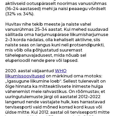
aktiivseid ootuspäraselt noorimas vanusrühmas
(16–24-aastased) mehi ja naisi peaaegu võrdselt
(32%
vs.
34%).
Huvitav nihe tekib meeste ja naiste vahel
vanusrühmas 25–34 aastat. Kui mehed suudavad
säilitada oma harjumuspärase liikumisharjumuse
2–3 korda nädalas, olla kehaliselt aktiivne, siis
naiste seas on langus kuni neli protsendipunkti,
mis võib olla põhjustatud suuremast
tähelepanuvajadusest, mida nõuab sel
eluperioodil nende pere või lapsed.
2020. aastal väljaantud
WHO
liikumissoovitused
on märkinud oma motoks:
„Igasugune liikumine loeb“. Sellest tulenevalt on
õige hinnata ka mitteaktiivsete inimeste hulga
vähenemist meie rahvastikus. On rõõmustav, et
uuringutulemuste järgi oli aastatel 2012–2022
langenud nende vastajate hulk, kes harrastavad
tervisesporti vaid mõned korrad kord kuus või
üldse mitte. Kui 2012. aastal oli tervisesporti mitte