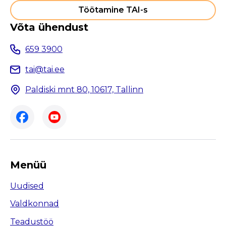
Töötamine TAI-s
Võta ühendust
659 3900
tai@tai.ee
Paldiski mnt 80, 10617, Tallinn
Menüü
Uudised
Valdkonnad
Teadustöö