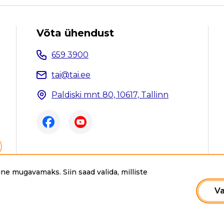
Võta ühendust
659 3900
tai@tai.ee
Paldiski mnt 80, 10617, Tallinn
ne mugavamaks. Siin saad valida, milliste
ee. Kõik õigused kaitstud.
Va