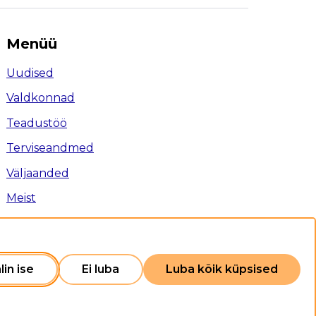
Menüü
Uudised
Valdkonnad
Teadustöö
Terviseandmed
Väljaanded
Meist
Ligipääsetavus
Privaatsuspoliitika
Sisukaart
lin ise
Ei luba
Luba kõik küpsised