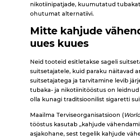
nikotiinipatjade, kuumutatud tubakat
o
ohutumat alternatiivi.
o
k
Mitte kahjude vähen
uues kuues
Neid tooteid esitletakse sageli suit
suitsetajatele, kuid paraku näitavad a
suitsetajatega ja tarvitamine levib 
tubaka- ja nikotiinitööstus on leidnud
olla kunagi traditsioonilist sigaretti 
Maailma Terviseorganisatsioon (
World
tööstus kasutab „kahjude vähendamise
asjakohane, sest tegelik kahjude vä