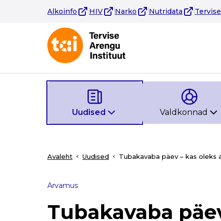
Alkoinfo
HIV
Narko
Nutridata
Tervis
Uudised
Valdkonnad
Avaleht
Uudised
Tubakavaba päev – kas oleks a
Arvamus
Tubakavaba päev