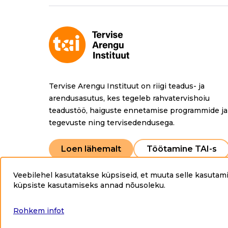
b
o
o
k
Tervise Arengu Instituut on riigi teadus- ja
arendusasutus, kes tegeleb rahvatervishoiu
teadustöö, haiguste ennetamise programmide ja
tegevuste ning tervisedendusega.
Loen lähemalt
Töötamine TAI-s
Veebilehel kasutatakse küpsiseid, et muuta selle kasutami
Copyright © 2025 Tervise Arengu Instituut www.tai.
küpsiste kasutamiseks annad nõusoleku
.
Rohkem infot