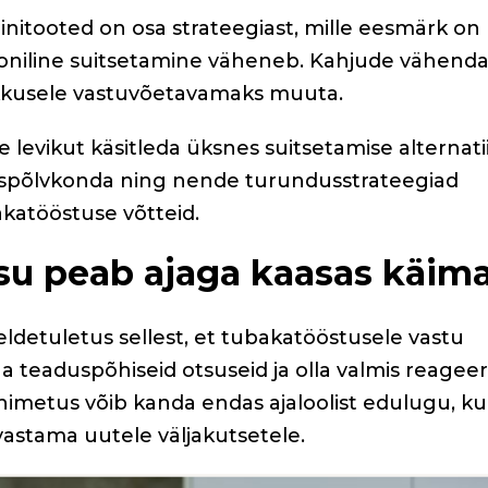
iinitooted on osa strateegiast, mille eesmärk on
itsiooniline suitsetamine väheneb. Kahjude vähend
likkusele vastuvõetavamaks muuta.
e levikut käsitleda üksnes suitsetamise alternatii
spõlvkonda ning nende turundusstrateegiad
katööstuse võtteid.
su peab ajaga kaasas käim
ldetuletus sellest, et tubakatööstusele vastu
ha teaduspõhiseid otsuseid ja olla valmis reagee
imetus võib kanda endas ajaloolist edulugu, ku
 vastama uutele väljakutsetele.