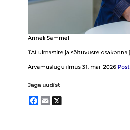
Anneli Sammel
TAI uimastite ja sõltuvuste osakonna 
Arvamuslugu ilmus 31. mail 2026
Pos
Jaga uudist
F
E
X
a
m
c
ai
e
l