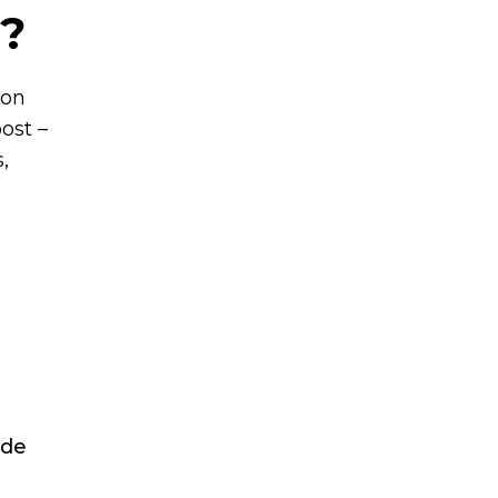
t?
 on
ost –
,
ude