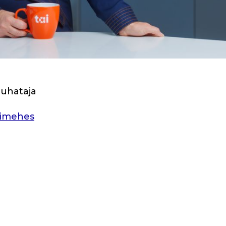
juhataja
timehes