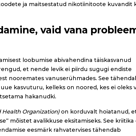
oodete ja maitsestatud nikotiinitoote kuvandit 
damine, vaid vana problee
setamisest loobumise abivahendina täiskasvanud
rengud, et nende levik ei piirdu sugugi endiste
järjest nooremates vanuserühmades. See tähendab
 uue kasvuturu, kelleks on noored, kes ei oleks 
suitsetama hakanudki.
 Health Organization)
on korduvalt hoiatanud, e
“ mõistet avalikkuse eksitamiseks. See kriitika
hendamise eesmärk rahvatervises tähendab