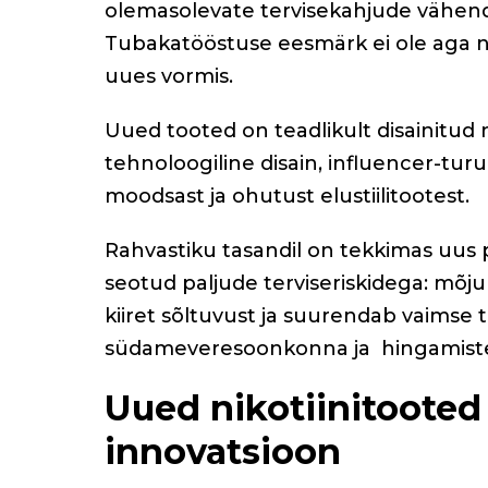
olemasolevate tervisekahjude vähen
Tubakatööstuse eesmärk ei ole aga ni
uues vormis.
Uued tooted on teadlikult disainitud 
tehnoloogiline disain, influencer-tu
moodsast ja ohutust elustiilitootest.
Rahvastiku tasandil on tekkimas uus p
seotud paljude terviseriskidega: mõj
kiiret sõltuvust ja suurendab vaimse
südameveresoonkonna ja
hingamist
Uued nikotiinitooted 
innovatsioon