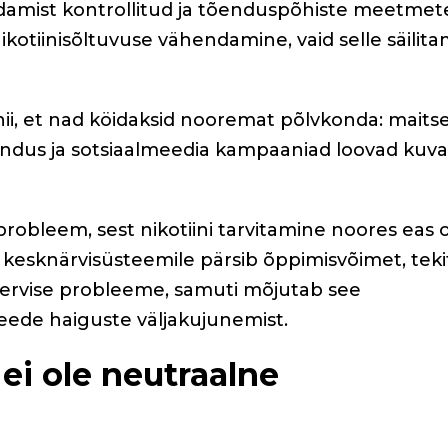
damist kontrollitud ja tõenduspõhiste meetmet
kotiinisõltuvuse vähendamine, vaid selle säilit
nii, et nad köidaksid nooremat põlvkonda: maits
rundus ja sotsiaalmeedia kampaaniad loovad kuv
robleem, sest nikotiini tarvitamine noores eas 
u kesknärvisüsteemile pärsib õppimisvõimet, tek
 tervise probleeme, samuti mõjutab see
eede haiguste väljakujunemist.
ei ole neutraalne