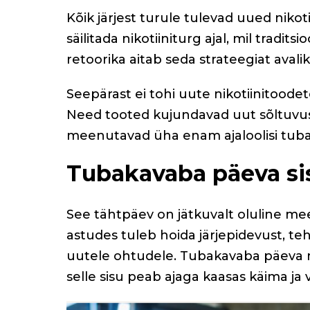
Kõik järjest turule tulevad uued nikot
säilitada nikotiiniturg ajal, mil trad
retoorika aitab seda strateegiat ava
Seepärast ei tohi uute nikotiinitoodet
Need tooted kujundavad uut sõltuvu
meenutavad üha enam ajaloolisi tuba
Tubakavaba päeva si
See tähtpäev on jätkuvalt oluline mee
astudes tuleb hoida järjepidevust, te
uutele ohtudele. Tubakavaba päeva n
selle sisu peab ajaga kaasas käima ja