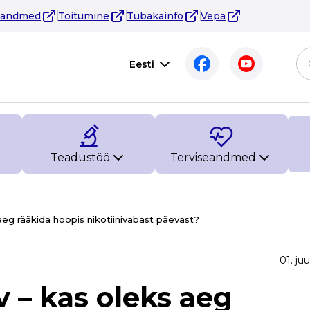
eandmed
Toitumine
Tubakainfo
Vepa
Eesti
Teadustöö
Terviseandmed
eg rääkida hoopis nikotiinivabast päevast?
01. ju
 – kas oleks aeg