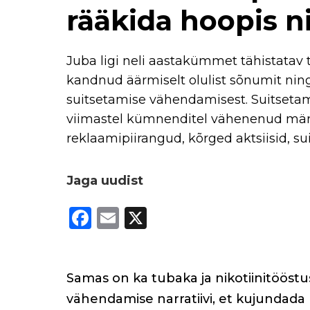
rääkida hoopis n
Juba ligi neli aastakümmet tähistatav
kandnud äärmiselt olulist sõnumit nin
suitsetamise vähendamisest. Suitsetami
viimastel kümnenditel vähenenud märk
reklaamipiirangud, kõrged aktsiisid, s
Jaga uudist
F
E
X
a
m
c
ai
e
l
Samas on ka tubaka ja nikotiinitöös
b
vähendamise narratiivi, et kujundada 