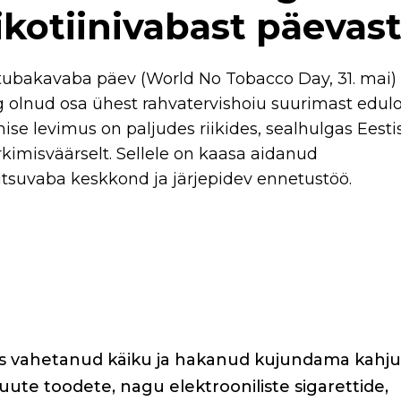
ikotiinivabast päevas
 tubakavaba päev (World No Tobacco Day, 31. mai)
g olnud osa ühest rahvatervishoiu suurimast edulo
se levimus on paljudes riikides, sealhulgas Eestis
imisväärselt. Sellele on kaasa aidanud
uitsuvaba keskkond ja järjepidev ennetustöö.
tus vahetanud käiku ja hakanud kujundama kahj
uute toodete, nagu elektrooniliste sigarettide,