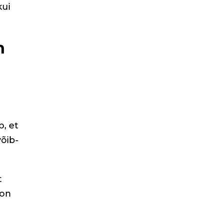
kui
m
, et
võib-
t
 on