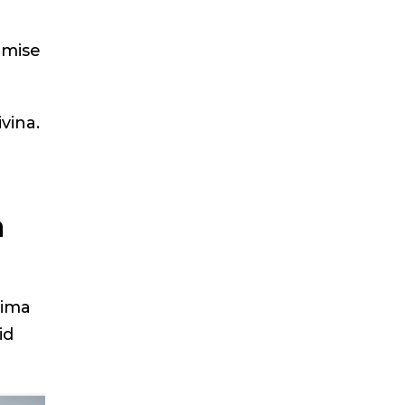
amise
vina.
a
rima
id