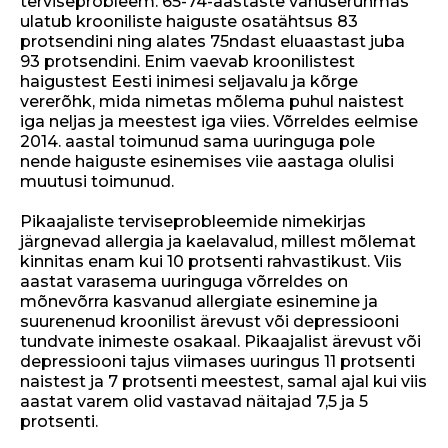
o
terviseprobleem. 65-74-aastaste vanuserühmas
ulatub krooniliste haiguste osatähtsus 83
k
protsendini ning alates 75ndast eluaastast juba
93 protsendini. Enim vaevab kroonilistest
haigustest Eesti inimesi seljavalu ja kõrge
vererõhk, mida nimetas mõlema puhul naistest
iga neljas ja meestest iga viies. Võrreldes eelmise
2014. aastal toimunud sama uuringuga pole
nende haiguste esinemises viie aastaga olulisi
muutusi toimunud.
Pikaajaliste terviseprobleemide nimekirjas
järgnevad allergia ja kaelavalud, millest mõlemat
kinnitas enam kui 10 protsenti rahvastikust. Viis
aastat varasema uuringuga võrreldes on
mõnevõrra kasvanud allergiate esinemine ja
suurenenud kroonilist ärevust või depressiooni
tundvate inimeste osakaal. Pikaajalist ärevust või
depressiooni tajus viimases uuringus 11 protsenti
naistest ja 7 protsenti meestest, samal ajal kui viis
aastat varem olid vastavad näitajad 7,5 ja 5
protsenti.