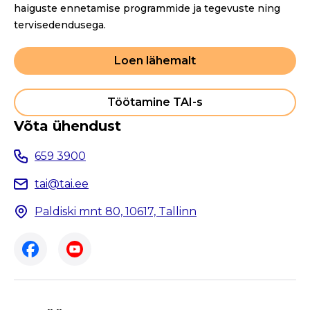
haiguste ennetamise programmide ja tegevuste ning
tervisedendusega.
Loen lähemalt
Töötamine TAI-s
Võta ühendust
659 3900
tai@tai.ee
Paldiski mnt 80, 10617, Tallinn