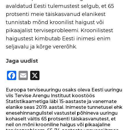
avaldatud Eesti tulemustest selgub, et 65
protsenti meie täiskasvanud elanikest
tunnistab mõnd kroonilist haigust või
pikaajalist terviseprobleemi. Kroonilistest
haigustest kimbutab Eesti inimesi enim
seljavalu ja kõrge vererõhk.
Jaga uudist
F
E
X
a
m
Euroopa terviseuuringu osaks oleva Eesti uuringu
c
ai
viis Tervise Arengu Instituut koostöös
e
l
Statistikaametiga läbi 15-aastaste ja vanemate
elanike seas 2019. aastal. Inimeste tunnetusel ehk
b
enesehinnangulistel vastustel põhineva uuringu
o
kohaselt väitis 65 protsenti täiskasvanutest, et
neil on mõni krooniline haigus või pikaajaline