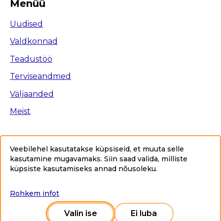
Menüü
Uudised
Valdkonnad
Teadustöö
Terviseandmed
Väljaanded
Meist
Veebilehel kasutatakse küpsiseid, et muuta selle
kasutamine mugavamaks. Siin saad valida, milliste
Ligipääsetavus
küpsiste kasutamiseks annad nõusoleku
.
Privaatsuspoliitika
Sisukaart
Rohkem infot
Copyright © 2025 Tervise Arengu Instituut www.tai.ee.
Kõik õigused kaitstud.
Valin ise
Ei luba