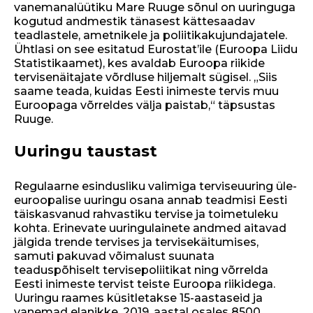
vanemanalüütiku Mare Ruuge sõnul on uuringuga
kogutud andmestik tänasest kättesaadav
teadlastele, ametnikele ja poliitikakujundajatele.
Ühtlasi on see esitatud Eurostat’ile (Euroopa Liidu
Statistikaamet), kes avaldab Euroopa riikide
tervisenäitajate võrdluse hiljemalt sügisel. „Siis
saame teada, kuidas Eesti inimeste tervis muu
Euroopaga võrreldes välja paistab,“ täpsustas
Ruuge.
Uuringu taustast
Regulaarne esindusliku valimiga terviseuuring üle-
euroopalise uuringu osana annab teadmisi Eesti
täiskasvanud rahvastiku tervise ja toimetuleku
kohta. Erinevate uuringulainete andmed aitavad
jälgida trende tervises ja tervisekäitumises,
samuti pakuvad võimalust suunata
teaduspõhiselt tervisepoliitikat ning võrrelda
Eesti inimeste tervist teiste Euroopa riikidega.
Uuringu raames küsitletakse 15-aastaseid ja
vanemad elanikke, 2019. aastal osales 8500