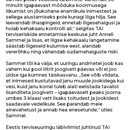
minutit igapäevast mõõduka koormusega
liikumist on jõukohane enamikule inimestest ja
sellega alustamiseks pole kunagi liiga hilja. See
leevendab lihaspingeid, ennetab liigesehaigusi ja
hoiab kehakaalu kontrolli all,“ selgitas TAI
terviseriskide ennetamise keskuse juht Anneli
Sammel ja lisas, et liigse kehakaalu langetamine
säästab liigeseid kulumise eest, alandab
vererõhku ning vähendab südamehaiguste riski.
Sammel tõi ka välja, et uuringu andmetel joob kas
vähem kui pool liitrit joogivett päevas või ei joo
üldse iga kümnes täiskasvanu. „See võib viidata,
et inimesed kustutavad janu muude jookidega kui
vesi, kuid janu korral tuleb alati eelistada tavalist
lisanditeta joogivett – igapäevaselt peaks jooma
umbes 3 klaasi vett lisaks toitudest ja jookidest
saadavale vedelikule. See parandab meie
ainevahetust ja annab hea enesetunde,“ ütles
Sammel.
Eestis terviseuuringu läbiviimist juhtinud TAI