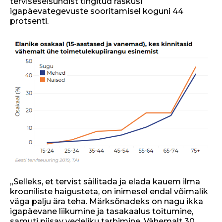
terviseseisundist tingitud raskusi
igapäevategevuste sooritamisel koguni 44
protsenti.
„Selleks, et tervist säilitada ja elada kauem ilma
krooniliste haigusteta, on inimesel endal võimalik
väga palju ära teha. Märksõnadeks on nagu ikka
igapäevane liikumine ja tasakaalus toitumine,
samuti piisav vedeliku tarbimine. Vähemalt 30