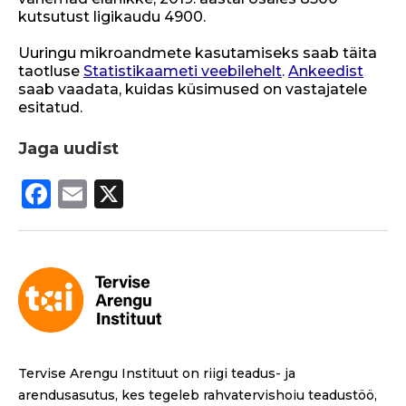
kutsutust ligikaudu 4900.
Uuringu mikroandmete kasutamiseks saab täita
taotluse
Statistikaameti veebilehelt
.
Ankeedist
saab vaadata, kuidas küsimused on vastajatele
esitatud.
Jaga uudist
F
E
X
a
m
c
ai
e
l
b
o
o
Tervise Arengu Instituut on riigi teadus- ja
k
arendusasutus, kes tegeleb rahvatervishoiu teadustöö,