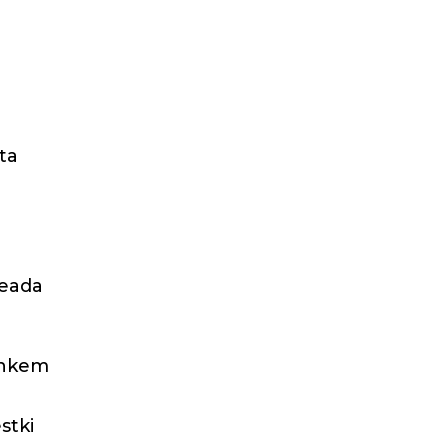
sta
seada
ohkem
stki