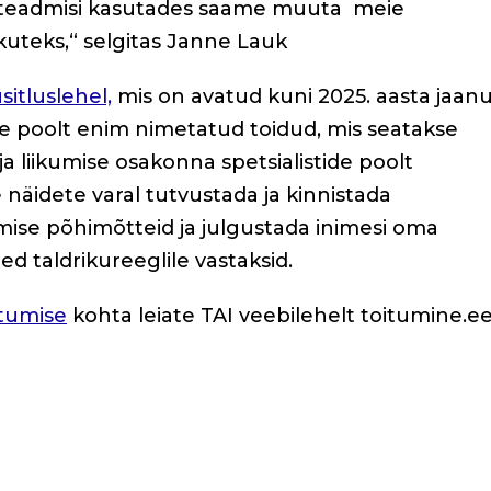
d teadmisi kasutades saame muuta
meie
kuteks,“ selgitas Janne Lauk
sitluslehel,
mis on avatud kuni 2025. aasta jaanu
este poolt enim nimetatud toidud, mis seatakse
ja liikumise osakonna spetsialistide poolt
 näidete varal tutvustada ja kinnistada
mise põhimõtteid ja julgustada inimesi oma
ed taldrikureeglile vastaksid.
itumise
kohta leiate TAI veebilehelt toitumine.ee