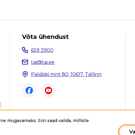
Võta ühendust
659 3900
tai@tai.ee
Paldiski mnt 80, 10617, Tallinn
ne mugavamaks. Siin saad valida, milliste
ee. Kõik õigused kaitstud.
Va