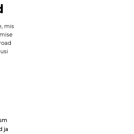
d
e, mis
umise
road
dusi
ism
d ja