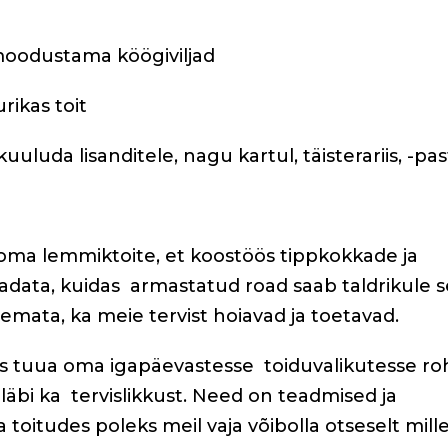
moodustama köögiviljad
rikas toit
uuluda lisanditele, nagu kartul, täisterariis, -pa
 oma lemmiktoite, et koostöös tippkokkade ja
adata, kuidas
armastatud road saab taldrikule 
gemata, ka meie tervist hoiavad ja toetavad.
as tuua oma igapäevastesse
toiduvalikutesse r
läbi ka
tervislikkust. Need on teadmised ja
 toitudes poleks meil vaja võibolla otseselt mille