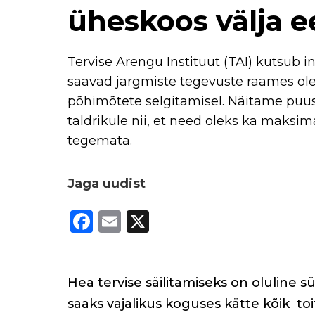
üheskoos välja e
Tervise Arengu Instituut (TAI) kutsub
saavad järgmiste tegevuste raames ol
põhimõtete selgitamisel. Näitame puu
taldrikule nii, et need oleks ka maksim
tegemata.
Jaga uudist
F
E
X
a
m
c
ai
e
l
Hea tervise säilitamiseks on oluline s
b
saaks vajalikus koguses kätte kõik
toi