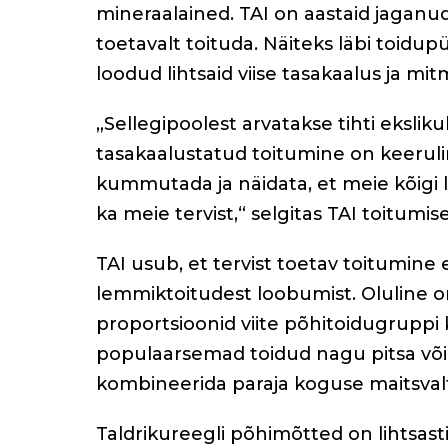
mineraalained. TAI on aastaid jaganud 
o
toetavalt toituda. Näiteks läbi toidup
o
loodud
lihtsaid viise tasakaalus ja mi
k
„Sellegipoolest arvatakse tihti ekslikul
tasakaalustatud toitumine on keeruli
kummutada ja näidata, et meie kõigi 
ka meie tervist,“ selgitas TAI toitumi
TAI usub, et tervist toetav toitumine
lemmiktoitudest loobumist. Oluline o
proportsioonid viite põhitoidugruppi 
populaarsemad toidud nagu pitsa või p
kombineerida paraja koguse maitsvalt 
Taldrikureegli põhimõtted on lihtsasti