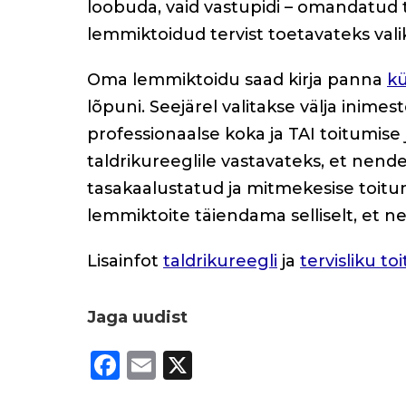
loobuda, vaid vastupidi – omandatu
lemmiktoidud tervist toetavateks vali
Oma lemmiktoidu saad kirja panna
kü
lõpuni. Seejärel valitakse välja inim
professionaalse koka ja TAI toitumise 
taldrikureeglile vastavateks, et nende
tasakaalustatud ja mitmekesise toitu
lemmiktoite täiendama selliselt, et ne
Lisainfot
taldrikureegli
ja
tervisliku to
Jaga uudist
F
E
X
a
m