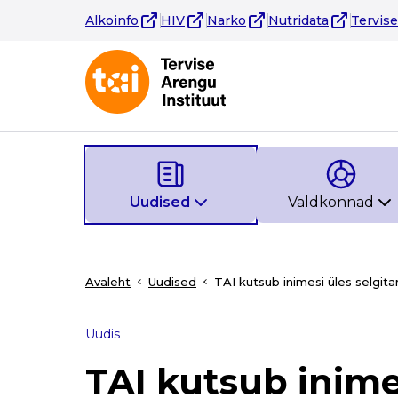
Alkoinfo
HIV
Narko
Nutridata
Tervis
Uudised
Valdkonnad
Avaleht
Uudised
TAI kutsub inimesi üles selgi
Uudis
TAI kutsub inime