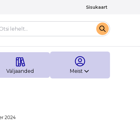
Sisukaart
Väljaanded
Meist
er 2024