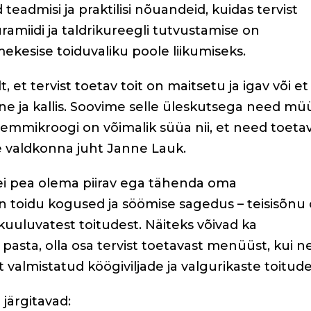
teadmisi ja praktilisi nõuandeid, kuidas tervist
üramiidi ja taldrikureegli tutvustamise on
tmekesise toiduvaliku poole liikumiseks.
t, et tervist toetav toit on maitsetu ja igav või et
ne ja kallis. Soovime selle üleskutsega need mü
lemmikroogi on võimalik süüa nii, et need toeta
se valdkonna juht Janne Lauk.
 ei pea olema piirav ega tähenda oma
n toidu kogused ja söömise sagedus – teisisõnu
kuuluvatest toitudest. Näiteks võivad ka
asta, olla osa tervist toetavast menüüst, kui n
valmistatud köögiviljade ja valgurikaste toitud
 järgitavad: