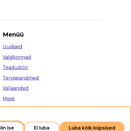
Menüü
Uudised
Valdkonnad
Teadustöö
Terviseandmed
Väljaanded
Meist
Ligipääsetavus
Privaatsuspoliitika
Sisukaart
lin ise
Ei luba
Luba kõik küpsised