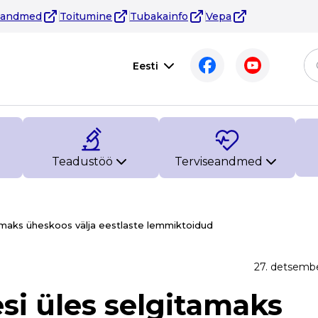
eandmed
Toitumine
Tubakainfo
Vepa
Eesti
Teadustöö
Terviseandmed
tamaks üheskoos välja eestlaste lemmiktoidud
27. detsemb
si üles selgitamaks