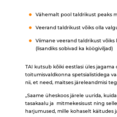
Vähemalt pool taldrikust peaks 
Veerand taldrikust võiks olla valgu
Viimane veerand taldrikust võiks k
(lisandiks sobivad ka köögiviljad)
TAI kutsub kõiki eestlasi üles jagama
toitumisvaldkonna spetsialistidega va
nii, et need, maitses järeleandmisi te
„Saame üheskoos järele uurida, kuid
tasakaalu ja
mitmekesisust ning selle
harjumused, mille kohaselt käitudes ja