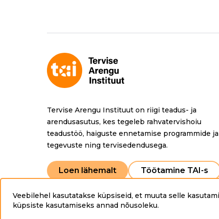
c
ai
e
l
b
o
o
k
Tervise Arengu Instituut on riigi teadus- ja
arendusasutus, kes tegeleb rahvatervishoiu
teadustöö, haiguste ennetamise programmide ja
tegevuste ning tervisedendusega.
Loen lähemalt
Töötamine TAI-s
Veebilehel kasutatakse küpsiseid, et muuta selle kasutami
Copyright © 2025 Tervise Arengu Instituut www.tai.
küpsiste kasutamiseks annad nõusoleku
.