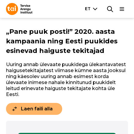
„Pane puuk posti!” 2020. aasta
kampaania ning Eesti puukides
esinevad haiguste tekitajad
Uuring annab ülevaate puukidega ülekantavatest
haigusetekitajatest viimase kümne aasta jooksul
ning käesolev uuring annab esimest korda
ülevaate inimese nahale kinnitunud puukidelt
leitud erinevate haiguste tekitajate kohta üle
Eesti.
Laen faili alla