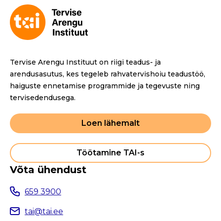
Tervise Arengu Instituut on riigi teadus- ja
arendusasutus, kes tegeleb rahvatervishoiu teadustöö,
haiguste ennetamise programmide ja tegevuste ning
tervisedendusega.
Loen lähemalt
Töötamine TAI-s
Võta ühendust
659 3900
tai@tai.ee