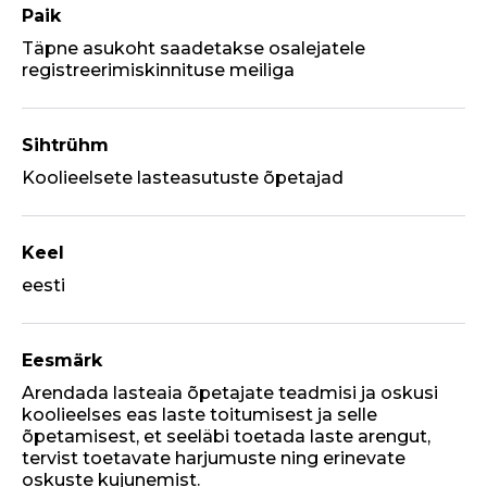
Paik
Täpne asukoht saadetakse osalejatele
registreerimiskinnituse meiliga
Sihtrühm
Koolieelsete lasteasutuste õpetajad
Keel
eesti
Eesmärk
Arendada lasteaia õpetajate teadmisi ja oskusi
koolieelses eas laste toitumisest ja selle
õpetamisest, et seeläbi toetada laste arengut,
tervist toetavate harjumuste ning erinevate
oskuste kujunemist.