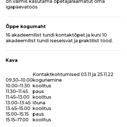
on valmis kasutama õpetajaraamatut oma
igapäevatöös
Õppe kogumaht
16 akadeemilist tundi kontaktõpet ja kuni 10
akadeemilist tundi iseseisvat ja praktilist tööd.
Kava
Kontaktkohtumised 03.11 ja 25.11.22
09.30–10.00
kogunemine
10.00–11.30
koolitus
11.30–11.45
paus
11.45–13.00
koolitus
13.00–13.45
lõuna
13.45–15.00
koolitus
15.00–15.15
paus
15.15–17.00
koolitus