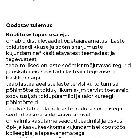
Oodatav tulemus
Koolituse lõpus osaleja:
omab üldist ülevaadet õpetajaraamatus „Laste
toiduteadlikkuse ja söömisharjumuste
kujundamine“ käsitletavatest teemadest ja
tegevustest
teab, millised on laste söömist mõjutavad tegurid
ja oskab neid seostada lasteaia tegevuse ja
keskkonnaga
teab lasteaiaealiste laste tervisliku toitumise
põhimõtteid; toidu-, liikumis- jm tervist toetavaid
soovitusi, sh toidupüramiidi ja taldrikureegli
põhimõtteid
teadvustab enda rolli laste toidu ja söömisega
seotud eesmärkide saavutamisel
on valmis kasutama saadud teadmisi ja oskusi
õpi- ja kasvukeskkonna kujundamisel koostöös
kolleegide ja lapsevanematega