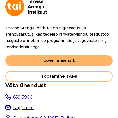
Tervise Arengu Instituut on riigi teadus- ja
arendusasutus, kes tegeleb rahvatervishoiu teadustöö,
haiguste ennetamise programmide ja tegevuste ning
tervisedendusega.
Loen lähemalt
Töötamine TAI-s
Võta ühendust
659 3900
tai@tai.ee