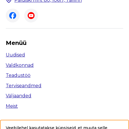
Paldiski mnt 80, 10617, Tallinn
Menüü
Uudised
Valdkonnad
Teadustöö
Terviseandmed
Väljaanded
Meist
Veebilehel kasutatakse küpsiseid, et muuta selle