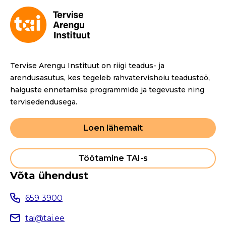
Tervise Arengu Instituut on riigi teadus- ja
arendusasutus, kes tegeleb rahvatervishoiu teadustöö,
haiguste ennetamise programmide ja tegevuste ning
tervisedendusega.
Loen lähemalt
Töötamine TAI-s
Võta ühendust
659 3900
tai@tai.ee