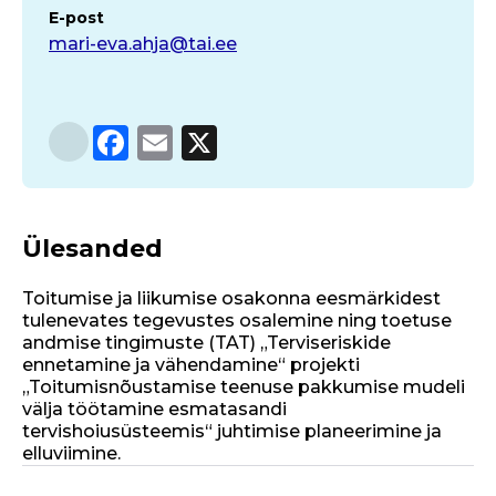
E-post
mari-eva.ahja@tai.ee
F
E
X
a
m
c
ai
e
l
Ülesanded
b
Toitumise ja liikumise osakonna eesmärkidest
o
tulenevates tegevustes osalemine ning
toetuse
o
andmise tingimuste (TAT) „Terviseriskide
ennetamine ja vähendamine“ projekti
k
„Toitumisnõustamise teenuse pakkumise mudeli
välja töötamine esmatasandi
tervishoiusüsteemis“ juhtimise planeerimine ja
elluviimine.