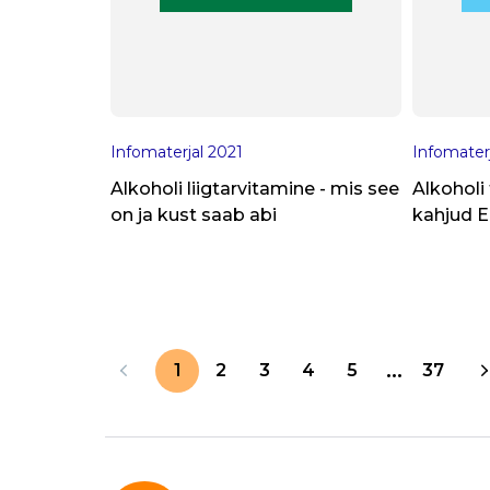
Infomaterjal
2021
Infomater
Alkoholi liigtarvitamine - mis see
Alkoholi 
on ja kust saab abi
kahjud E
2025
...
1
2
3
4
5
37