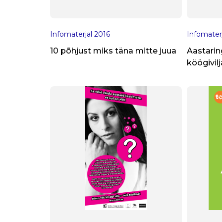
Infomaterjal
2016
Infomater
10 põhjust miks täna mitte juua
Aastaring
köögivilj
koolisöö