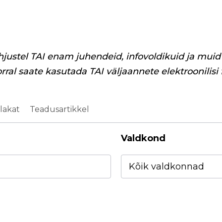
hjustel TAI enam juhendeid, infovoldikuid ja muid 
orral saate kasutada TAI väljaannete elektroonilisi
lakat
Teadusartikkel
Valdkond