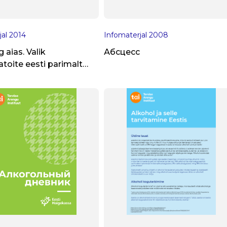
jal
2014
Infomaterjal
2008
 aias. Valik
Абсцесс
atoite eesti parimalt
klalt