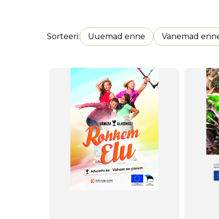
Sorteeri
Uuemad enne
Vanemad enn