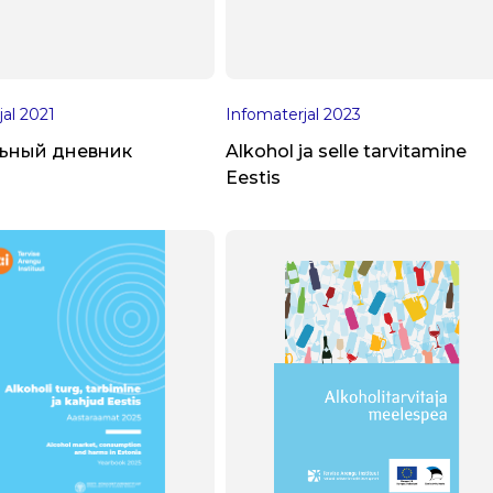
jal
2021
Infomaterjal
2023
ьный дневник
Alkohol ja selle tarvitamine
Eestis