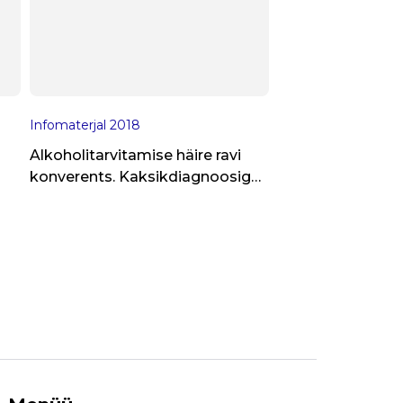
Infomaterjal
2018
Alkoholitarvitamise häire ravi
konverents. Kaksikdiagnoosiga
patsientide käsitlus üld- ja
eriarstiabis