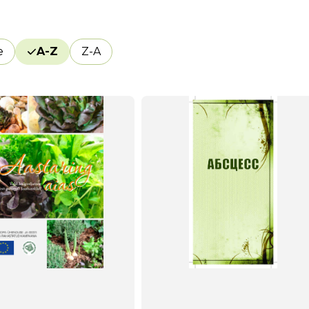
e
A-Z
Z-A