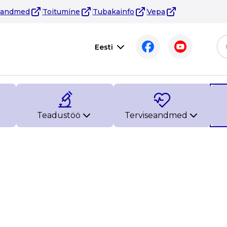
eandmed
Toitumine
Tubakainfo
Vepa
Eesti
Teadustöö
Terviseandmed