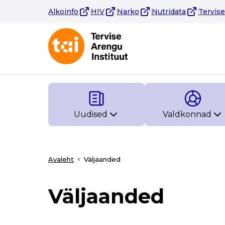
Alkoinfo
HIV
Narko
Nutridata
Tervis
Uudised
Valdkonnad
Avaleht
Väljaanded
Väljaanded