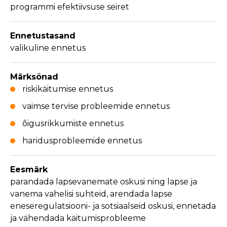
programmi efektiivsuse seiret
Ennetustasand
valikuline ennetus
Märksõnad
riskikäitumise ennetus
vaimse tervise probleemide ennetus
õigusrikkumiste ennetus
haridusprobleemide ennetus
Eesmärk
parandada lapsevanemate oskusi ning lapse ja
vanema vahelisi suhteid, arendada lapse
eneseregulatsiooni- ja sotsiaalseid oskusi, ennetada
ja vähendada käitumisprobleeme