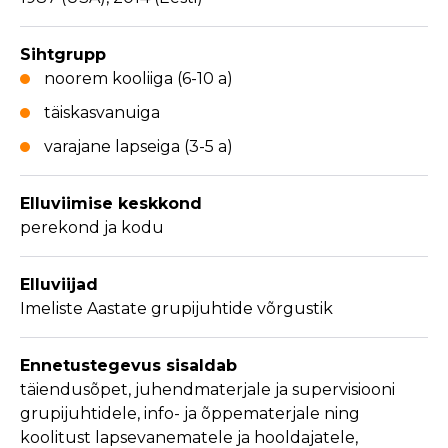
Sihtgrupp
noorem kooliiga (6-10 a)
täiskasvanuiga
varajane lapseiga (3-5 a)
Elluviimise keskkond
perekond ja kodu
Elluviijad
Imeliste Aastate grupijuhtide võrgustik
Ennetustegevus sisaldab
täiendusõpet, juhendmaterjale ja supervisiooni
grupijuhtidele, info- ja õppematerjale ning
koolitust lapsevanematele ja hooldajatele,