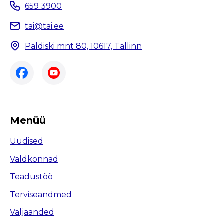
659 3900
tai@tai.ee
Paldiski mnt 80, 10617, Tallinn
Menüü
Uudised
Valdkonnad
Teadustöö
Terviseandmed
Väljaanded