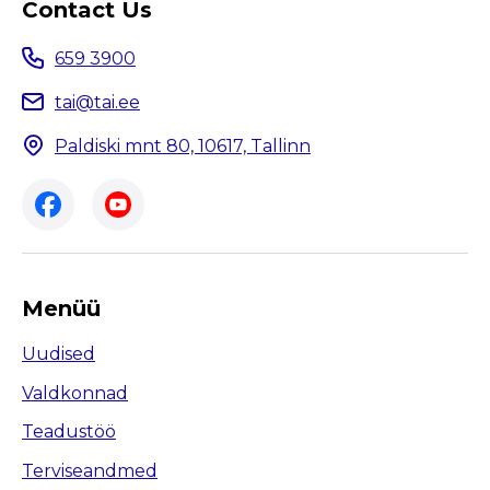
Contact Us
659 3900
tai@tai.ee
Paldiski mnt 80, 10617, Tallinn
Menüü
Uudised
Valdkonnad
Teadustöö
Terviseandmed