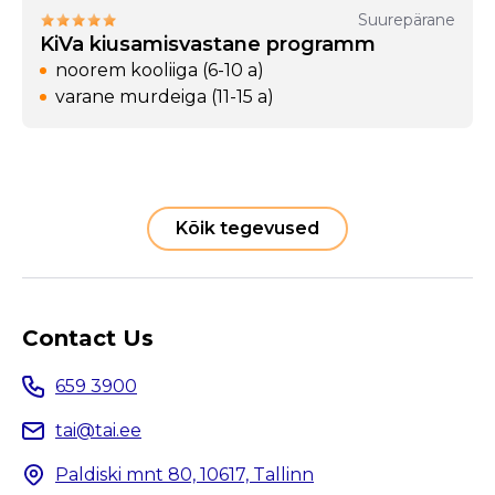
Suurepärane
KiVa kiusamisvastane programm
noorem kooliiga (6-10 a)
varane murdeiga (11-15 a)
Kõik tegevused
Contact Us
659 3900
tai@tai.ee
Paldiski mnt 80, 10617, Tallinn