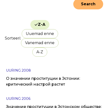
Z-A
Uuemad enne
Sorteeri
Vanemad enne
A-Z
UURING
2008
О значении проституции в Эстонии:
критический настрой растет
UURING
2006
Значение проституции в Эстонском обществе: