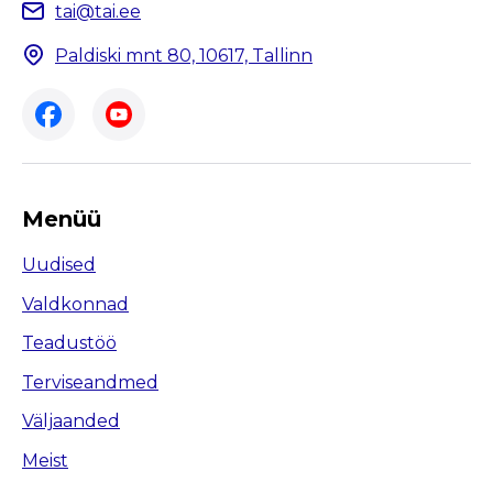
tai@tai.ee
Paldiski mnt 80, 10617, Tallinn
Menüü
Uudised
Valdkonnad
Teadustöö
Terviseandmed
Väljaanded
Meist