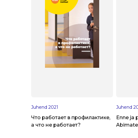
Juhend
2021
Juhend
2
Что работает в профилактике,
Enne ja 
а что не работает?
Abimater
praktiku