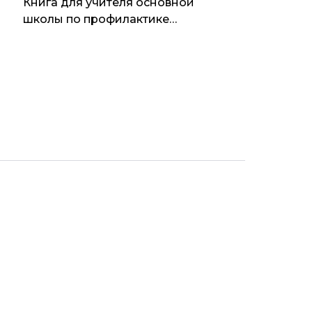
Книга для учителя основной
школы по профилактике
употребления психоактивных
веществ