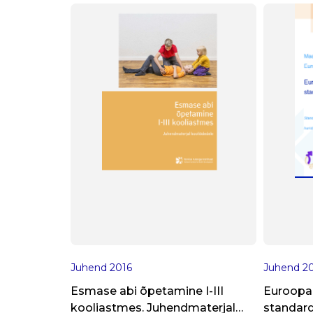
Juhend
2016
Juhend
2
Esmase abi õpetamine I-III
Euroopa
kooliastmes. Juhendmaterjal
standar