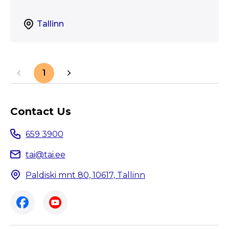
Tallinn
1
Contact Us
659 3900
tai@tai.ee
Paldiski mnt 80, 10617, Tallinn