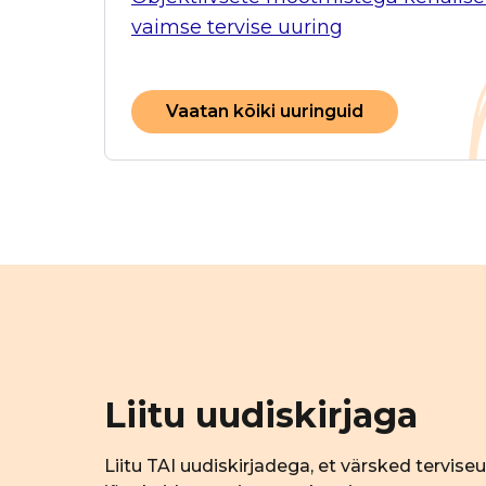
vaimse tervise uuring
Vaatan kõiki uuringuid
Liitu uudiskirjaga
Liitu TAI uudiskirjadega, et värsked tervise