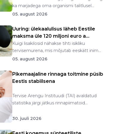
ka marjadega oma organismi talitlusel...
05. august 2026
Uuring: ülekaalulisus läheb Eestile
maksma üle 120 miljoni euro a...
Kuigi lisakilosid nähakse tihti isikliku
tervisemurena, mis mõjutab eeskätt inim...
05. august 2026
Pikemaajaline rinnaga toitmine püsib
Eestis stabiilsena
Tervise Arengu Instituudi (TAI) avaldatud
statistika järgi jätkus rinnapiimatoid...
30. juuli 2026
Eesti kogemus sünteetiliste