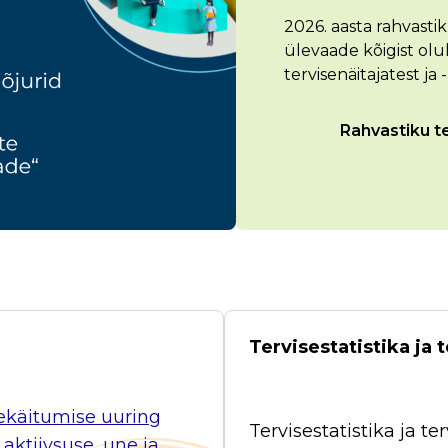
2026. aasta rahvasti
ülevaade kõigist olu
tervisenäitajatest ja 
Rahvastiku t
Tervisestatistika ja
sekäitumise uuring
Tervisestatistika ja 
aktiivsuse, une ja