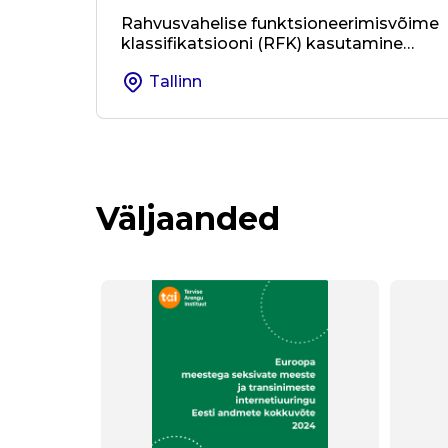
Rahvusvahelise funktsioneerimisvõime
klassifikatsiooni (RFK) kasutamine
kohalikus omavalitsuses ja valdkondad
Tallinn
üleses koostöös
Väljaanded