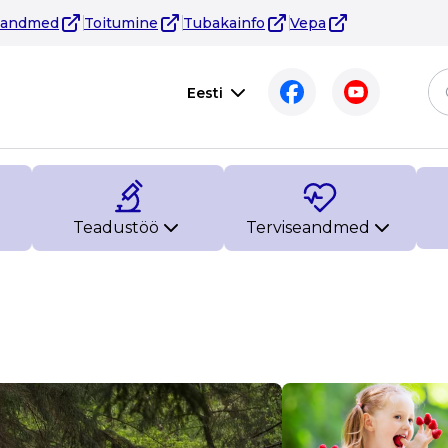
eandmed
Toitumine
Tubakainfo
Vepa
Eesti
Teadustöö
Terviseandmed