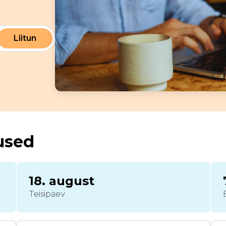
Liitun
used
18. august
Teisipäev