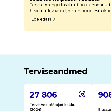
Tervise Arengu Instituut on uuendanud 
heaolu ülevaateid, mis on nüüd esmakor
interaktiivsete andmelaudadena. Iga m
Loe edasi
andmed piirkonna tervise ja heaolu kohta
turvalisuseni.
Terviseandmed
27 806
90
Tervishoiutöötajad kokku
(2024)
Elussü