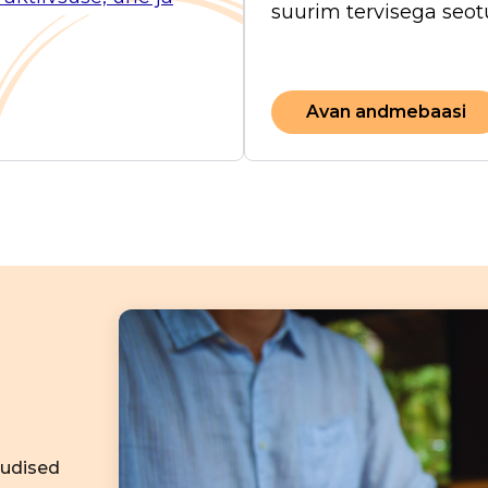
suurim tervisega seotu
Avan andmebaasi
uudised