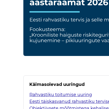
Käimasolevad uuringud
Rahvastiku toitumise uuring
Eesti täiskasvanud rahvastiku tervi
Objektiivsete mõõtmistega kehalise 