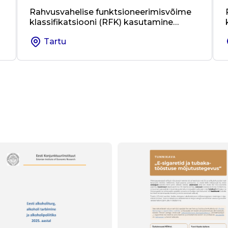
Rahvusvahelise funktsioneerimisvõime
klassifikatsiooni (RFK) kasutamine
e
kohalikus omavalitsuses ja valdkondade
Tartu
üleses koostöös