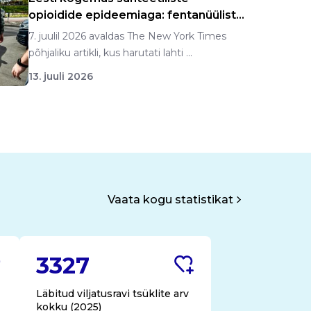
opioidide epideemiaga: fentanüülist
n...
7. juulil 2026 avaldas The New York Times
põhjaliku artikli, kus harutati lahti ...
13. juuli 2026
Vaata kogu statistikat
3327
Läbitud viljatusravi tsüklite arv
kokku (2025)