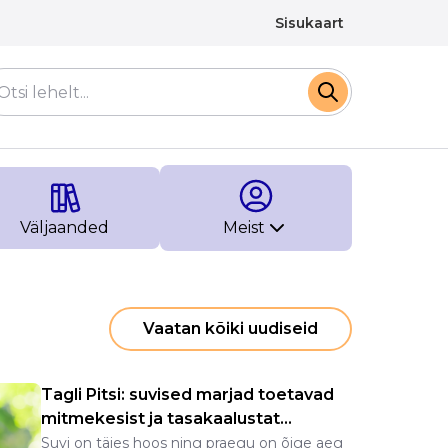
Sisukaart
Väljaanded
Meist
Vaatan kõiki uudiseid
Tagli Pitsi: suvised marjad toetavad
mitmekesist ja tasakaalustat...
Suvi on täies hoos ning praegu on õige aeg