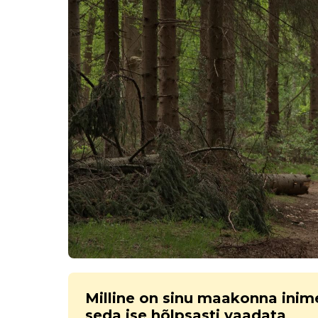
Milline on sinu maakonna inim
seda ise hõlpsasti vaadata