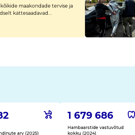
kõikide maakondade tervise ja
dselt kättesaadavad
aakonna ülevaates on koondatud
, alates demograafiast kuni
82
1 679 686
Hambaarstide vastuvõtud
ndinute arv (2025)
kokku (2024)