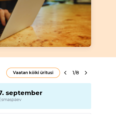
1/8
Vaatan kõiki üritusi
7. september
8. s
Esmaspäev
Teisipäe