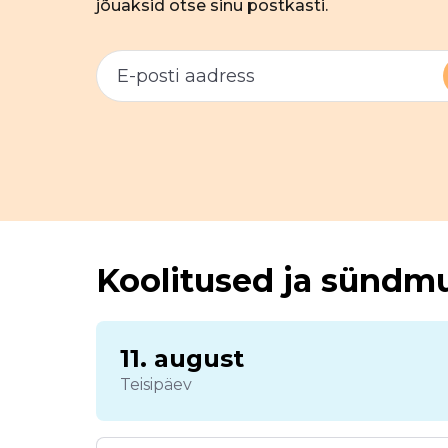
jõuaksid otse sinu postkasti.
Koolitused ja sündm
11. august
Teisipäev