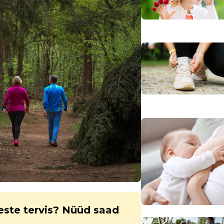
este tervis? Nüüd saad