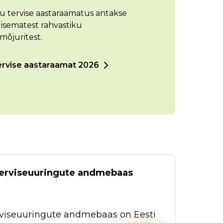
ku tervise aastaraamatus antakse
lisematest rahvastiku
-mõjuritest.
ervise aastaraamat 2026
 terviseuuringute andmebaas
terviseuuringute andmebaas on Eesti