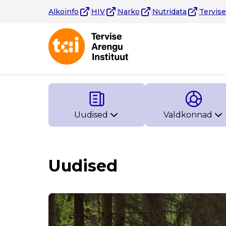
Alkoinfo
HIV
Narko
Nutridata
Tervis
Uudised
Valdkonnad
Uudised