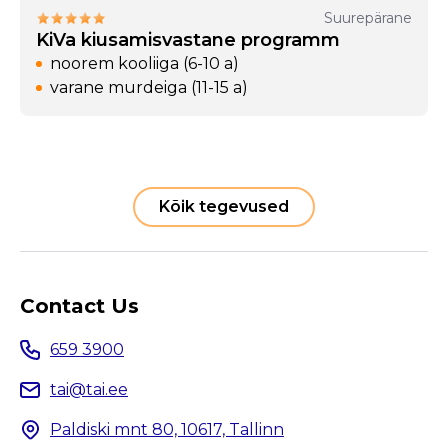
Suurepärane
KiVa kiusamisvastane programm
noorem kooliiga (6-10 a)
varane murdeiga (11-15 a)
Kõik tegevused
Contact Us
659 3900
tai@tai.ee
Paldiski mnt 80, 10617, Tallinn