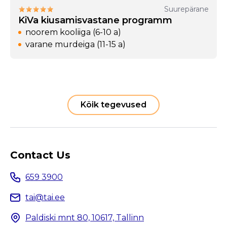
Suurepärane
KiVa kiusamisvastane programm
noorem kooliiga (6-10 a)
varane murdeiga (11-15 a)
Kõik tegevused
Contact Us
659 3900
tai@tai.ee
Paldiski mnt 80, 10617, Tallinn