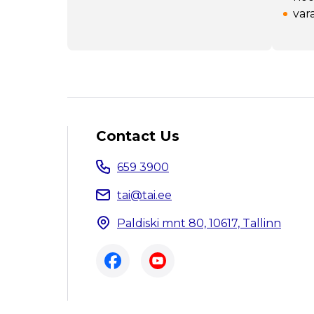
var
Contact Us
659 3900
tai@tai.ee
Paldiski mnt 80, 10617, Tallinn