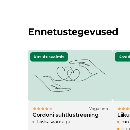
Ennetustegevused
Kasutusvalmis
Kasu
öö
15 a)
 (19-25 a)
Väga hea
Gordoni suhtlustreening
Liik
täiskasvanuiga
mur
noo