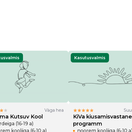
tusvalmis
Kasutusvalmis
Väga hea
Suu
uma Kutsuv Kool
KiVa kiusamisvastane
programm
deiga (16-19 a)
rem kooliiga (6-10 a)
noorem kooliiga (6-10 a