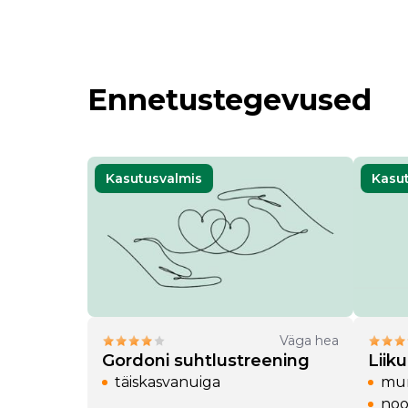
Ennetustegevused
Kasutusvalmis
Kasu
öö
15 a)
 (19-25 a)
Väga hea
Gordoni suhtlustreening
Liik
täiskasvanuiga
mur
noo