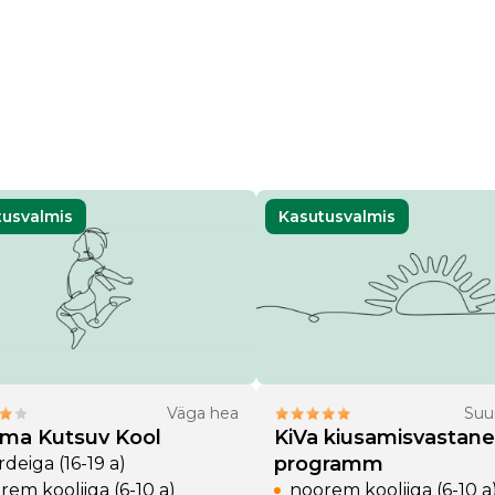
tusvalmis
Kasutusvalmis
Väga hea
Suu
uma Kutsuv Kool
KiVa kiusamisvastane
programm
deiga (16-19 a)
rem kooliiga (6-10 a)
noorem kooliiga (6-10 a