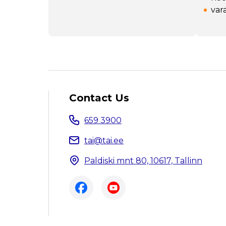
var
Contact Us
659 3900
tai@tai.ee
Paldiski mnt 80, 10617, Tallinn