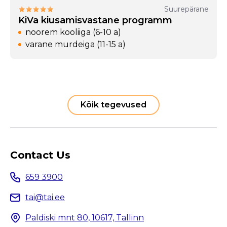
Suurepärane
KiVa kiusamisvastane programm
noorem kooliiga (6-10 a)
varane murdeiga (11-15 a)
Kõik tegevused
Contact Us
659 3900
tai@tai.ee
Paldiski mnt 80, 10617, Tallinn