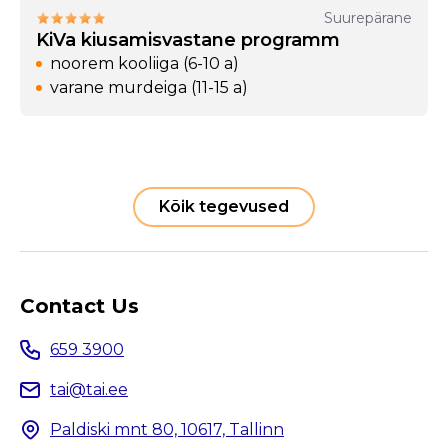
Suurepärane
KiVa kiusamisvastane programm
noorem kooliiga (6-10 a)
varane murdeiga (11-15 a)
Kõik tegevused
Contact Us
659 3900
tai@tai.ee
Paldiski mnt 80, 10617, Tallinn