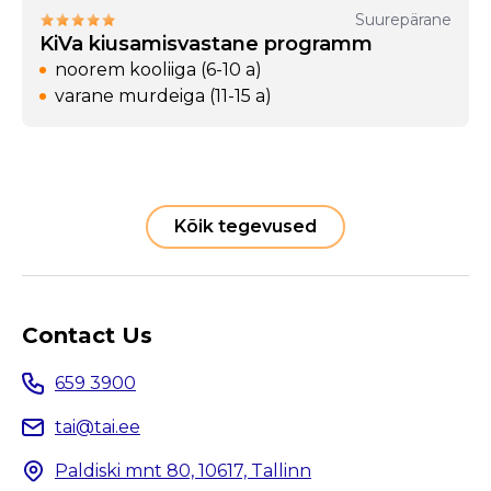
Suurepärane
KiVa kiusamisvastane programm
noorem kooliiga (6-10 a)
varane murdeiga (11-15 a)
Kõik tegevused
Contact Us
659 3900
tai@tai.ee
Paldiski mnt 80, 10617, Tallinn