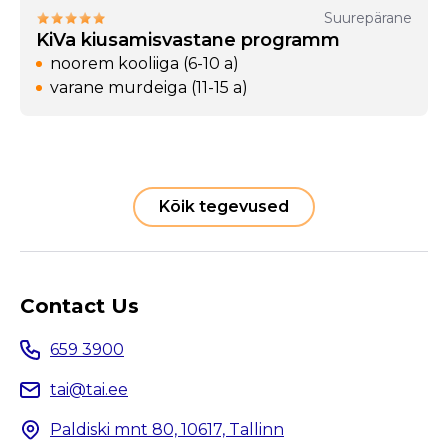
Suurepärane
KiVa kiusamisvastane programm
noorem kooliiga (6-10 a)
varane murdeiga (11-15 a)
Kõik tegevused
Contact Us
659 3900
tai@tai.ee
Paldiski mnt 80, 10617, Tallinn