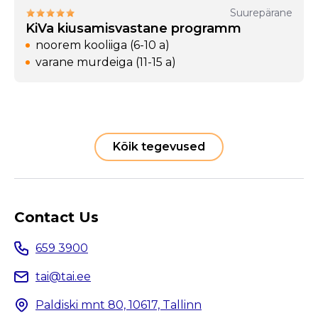
Suurepärane
KiVa kiusamisvastane programm
noorem kooliiga (6-10 a)
varane murdeiga (11-15 a)
Kõik tegevused
Contact Us
659 3900
tai@tai.ee
Paldiski mnt 80, 10617, Tallinn