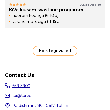
Suurepärane
KiVa kiusamisvastane programm
noorem kooliiga (6-10 a)
varane murdeiga (11-15 a)
Kõik tegevused
Contact Us
659 3900
tai@tai.ee
Paldiski mnt 80, 10617, Tallinn