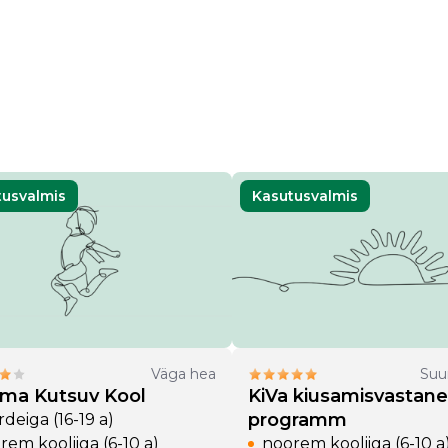
tusvalmis
Kasutusvalmis
Väga hea
Suu
uma Kutsuv Kool
KiVa kiusamisvastane
programm
deiga (16-19 a)
rem kooliiga (6-10 a)
noorem kooliiga (6-10 a