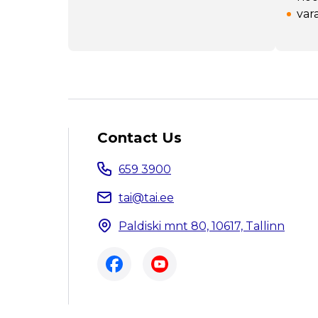
var
Contact Us
659 3900
tai@tai.ee
Paldiski mnt 80, 10617, Tallinn