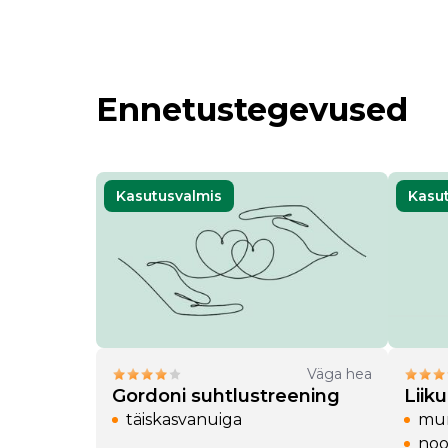
Ennetustegevused
Kasutusvalmis
Kasu
öö
15 a)
 (19-25 a)
Väga hea
Gordoni suhtlustreening
Liik
täiskasvanuiga
mur
noo