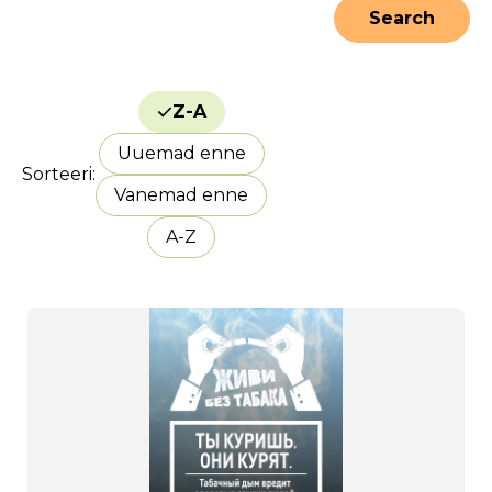
Z-A
Uuemad enne
Sorteeri
Vanemad enne
A-Z