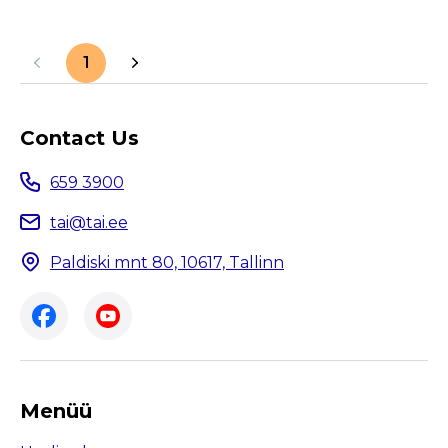
1
Contact Us
659 3900
tai@tai.ee
Paldiski mnt 80, 10617, Tallinn
Menüü